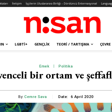
ktaları
İletişim
İşçilerin Uluslararası Birliği – Dördüncü Enternasyonal
Languag
IN
LGBTİ+
GENÇLIK
TEORI / TARTIŞMA
ÇEVRE
Emek
Politika
enceli bir ortam ve şeffafl
By:
Cemre Sava
Date:
6 April 2020