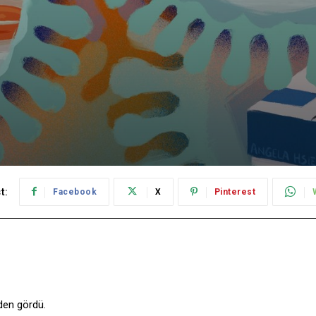
t:
Facebook
X
Pinterest
iden gördü.