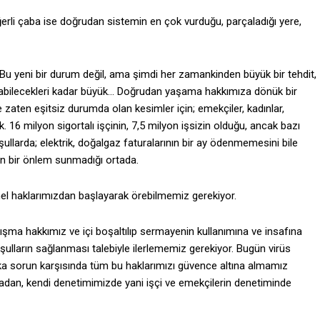
ğerli çaba ise doğrudan sistemin en çok vurduğu, parçaladığı yere,
 Bu yeni bir durum değil, ama şimdi her zamankinden büyük bir tehdit,
 yıkabilecekleri kadar büyük… Doğrudan yaşama hakkımıza dönük bir
tte zaten eşitsiz durumda olan kesimler için; emekçiler, kadınlar,
 16 milyon sigortalı işçinin, 7,5 milyon işsizin olduğu, ancak bazı
oşullarda; elektrik, doğalgaz faturalarının bir ay ödenmemesini bile
in bir önlem sunmadığı ortada.
l haklarımızdan başlayarak örebilmemiz gerekiyor.
ışma hakkımız ve içi boşaltılıp sermayenin kullanımına ve insafına
koşulların sağlanması talebiyle ilerlememiz gerekiyor. Bugün virüs
aşka sorun karşısında tüm bu haklarımızı güvence altına almamız
madan, kendi denetimimizde yani işçi ve emekçilerin denetiminde