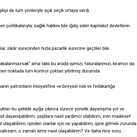
şkiyi de tüm yönleriyle açık seçik ortaya serdi.
n politikalarıyla, sağlık hakkını bile iğdiş eden kapitalist devletlerin
, inkâr sürecinden hızla pazarlık sürecine geçtiler bile.
 yakalanmazsak” ama tabii bu arada işimizi, faturalarımızı, kiramızı da
nen noktada tüm kontrol çoktan yitirilmiş durumda.
ın patronların inisiyatifine ve bireysel risk ve fedakarlığa
kları bu şekilde açığa çıkınca sürece yönelik dayanışma yol ve
ıl dayanışabilirim, yaşlılara nasıl yardımcı olabilirim, evin maalesef
 ulaşabilirim, işinden olanlar için ne yapabilirim, işine gitmek zorunda
z kalırsam, o zaman kime nasıl ulaşabilirim? Ve daha nice soru…