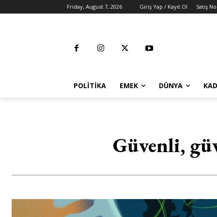
Friday, August 7, 2026
Giriş Yap / Kayıt Ol
Satış No
POLITIKA
EMEK
DÜNYA
KAD
Güvenli, güv