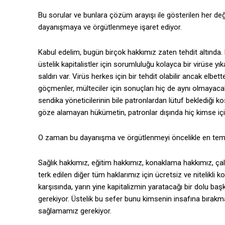
Bu sorular ve bunlara çözüm arayışı ile gösterilen her de
dayanışmaya ve örgütlenmeye işaret ediyor.
Kabul edelim, bugün birçok hakkımız zaten tehdit altında.
üstelik kapitalistler için sorumluluğu kolayca bir virüse
saldırı var. Virüs herkes için bir tehdit olabilir ancak elbe
göçmenler, mülteciler için sonuçları hiç de aynı olmayacak.
sendika yöneticilerinin bile patronlardan lütuf beklediği k
göze alamayan hükümetin, patronlar dışında hiç kimse iç
O zaman bu dayanışma ve örgütlenmeyi öncelikle en teme
Sağlık hakkımız, eğitim hakkımız, konaklama hakkımız, çal
terk edilen diğer tüm haklarımız için ücretsiz ve nitelikli 
karşısında, yarın yine kapitalizmin yaratacağı bir dolu b
gerekiyor. Üstelik bu sefer bunu kimsenin insafına bırak
sağlamamız gerekiyor.