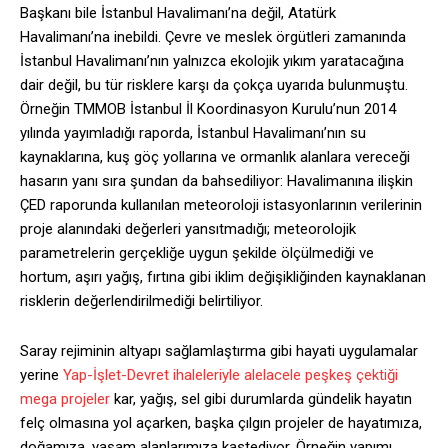
Başkanı bile İstanbul Havalimanı’na değil, Atatürk
Havalimanı’na inebildi. Çevre ve meslek örgütleri zamanında
İstanbul Havalimanı’nın yalnızca ekolojik yıkım yaratacağına
dair değil, bu tür risklere karşı da çokça uyarıda bulunmuştu.
Örneğin TMMOB İstanbul İl Koordinasyon Kurulu’nun 2014
yılında yayımladığı raporda, İstanbul Havalimanı’nın su
kaynaklarına, kuş göç yollarına ve ormanlık alanlara vereceği
hasarın yanı sıra şundan da bahsediliyor: Havalimanına ilişkin
ÇED raporunda kullanılan meteoroloji istasyonlarının verilerinin
proje alanındaki değerleri yansıtmadığı; meteorolojik
parametrelerin gerçekliğe uygun şekilde ölçülmediği ve
hortum, aşırı yağış, fırtına gibi iklim değişikliğinden kaynaklanan
risklerin değerlendirilmediği belirtiliyor.
Saray rejiminin altyapı sağlamlaştırma gibi hayati uygulamalar
yerine
Yap-İşlet-Devret ihaleleriyle alelacele peşkeş çektiği
mega projeler
kar, yağış, sel gibi durumlarda gündelik hayatın
felç olmasına yol açarken, başka çılgın projeler de hayatımıza,
doğamıza, yaşam alanlarımıza kastediyor. Örneğin yapımı