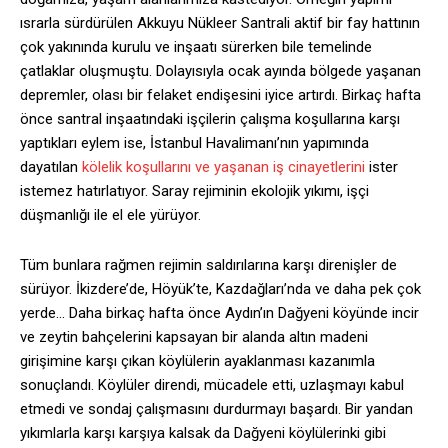
ısrarla sürdürülen Akkuyu Nükleer Santrali aktif bir fay hattının
çok yakınında kurulu ve inşaatı sürerken bile temelinde
çatlaklar oluşmuştu. Dolayısıyla ocak ayında bölgede yaşanan
depremler, olası bir felaket endişesini iyice artırdı. Birkaç hafta
önce santral inşaatındaki işçilerin çalışma koşullarına karşı
yaptıkları eylem ise, İstanbul Havalimanı’nın yapımında
dayatılan
kölelik koşullarını ve yaşanan iş cinayetlerini
ister
istemez hatırlatıyor. Saray rejiminin ekolojik yıkımı, işçi
düşmanlığı ile el ele yürüyor.
Tüm bunlara rağmen rejimin saldırılarına karşı direnişler de
sürüyor. İkizdere’de, Höyük’te, Kazdağları’nda ve daha pek çok
yerde… Daha birkaç hafta önce Aydın’ın Dağyeni köyünde incir
ve zeytin bahçelerini kapsayan bir alanda altın madeni
girişimine karşı çıkan köylülerin ayaklanması kazanımla
sonuçlandı. Köylüler direndi, mücadele etti, uzlaşmayı kabul
etmedi ve sondaj çalışmasını durdurmayı başardı. Bir yandan
yıkımlarla karşı karşıya kalsak da Dağyeni köylülerinki gibi