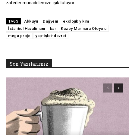
zaferler mücadelemize ışık tutuyor.
Akkuyu
Dağyeni
ekolojik yıkım
TAGS
İstanbul Havalimanı
kar
Kuzey Marmara Otoyolu
mega proje
yap-işlet-devret
Son Yazılarımız