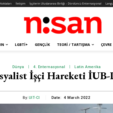
 Noktaları
İletişim
İşçilerin Uluslararası Birliği – Dördüncü Enternasyonal
Lang
IN
LGBTİ+
GENÇLIK
TEORI / TARTIŞMA
ÇEVRE
Dünya
4. Enternasyonal
Latin Amerika
syalist İşçi Hareketi İUB-
By:
UIT-CI
Date:
4 March 2022