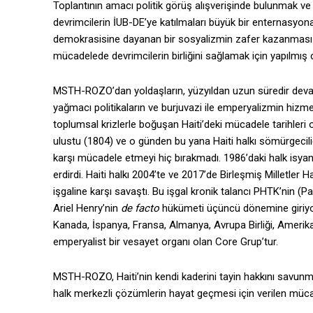
Toplantının amacı politik görüş alışverişinde bulunmak v
devrimcilerin İUB-DE’ye katılmaları büyük bir enternasyona
demokrasisine dayanan bir sosyalizmin zafer kazanması içi
mücadelede devrimcilerin birliğini sağlamak için yapılmış o
MSTH-ROZO’dan yoldaşların, yüzyıldan uzun süredir devam ed
yağmacı politikaların ve burjuvazi ile emperyalizmin hi
toplumsal krizlerle boğuşan Haiti’deki mücadele tarihleri o
ulustu (1804) ve o günden bu yana Haiti halkı sömürgecili
karşı mücadele etmeyi hiç bırakmadı. 1986’daki halk isya
erdirdi. Haiti halkı 2004’te ve 2017’de Birleşmiş Milletle
işgaline karşı savaştı. Bu işgal kronik talancı PHTK’nin (Par
Ariel Henry’nin
de facto
hükümeti üçüncü dönemine giriyor.
Kanada, İspanya, Fransa, Almanya, Avrupa Birliği, Amerik
emperyalist bir vesayet organı olan Core Grup’tur.
MSTH-ROZO, Haiti’nin kendi kaderini tayin hakkını savunmak 
halk merkezli çözümlerin hayat geçmesi için verilen mücade