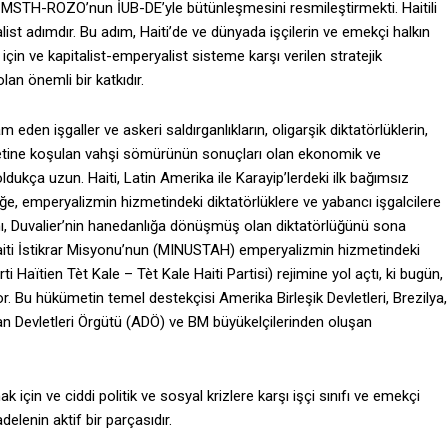
e MSTH-ROZO’nun İUB-DE’yle bütünleşmesini resmileştirmekti. Haitili
list adımdır. Bu adım, Haiti’de ve dünyada işçilerin ve emekçi halkın
n ve kapitalist-emperyalist sisteme karşı verilen stratejik
lan önemli bir katkıdır.
en işgaller ve askeri saldırganlıkların, oligarşik diktatörlüklerin,
zmetine koşulan vahşi sömürünün sonuçları olan ekonomik ve
ldukça uzun. Haiti, Latin Amerika ile Karayip’lerdeki ilk bağımsız
ğe, emperyalizmin hizmetindeki diktatörlüklere ve yabancı işgalcilere
nı, Duvalier’nin hanedanlığa dönüşmüş olan diktatörlüğünü sona
r Haiti İstikrar Misyonu’nun (MINUSTAH) emperyalizmin hizmetindeki
ti Haïtien Tèt Kale – Tèt Kale Haiti Partisi) rejimine yol açtı, ki bugün,
 Bu hükümetin temel destekçisi Amerika Birleşik Devletleri, Brezilya,
an Devletleri Örgütü (ADÖ) ve BM büyükelçilerinden oluşan
için ve ciddi politik ve sosyal krizlere karşı işçi sınıfı ve emekçi
lenin aktif bir parçasıdır.