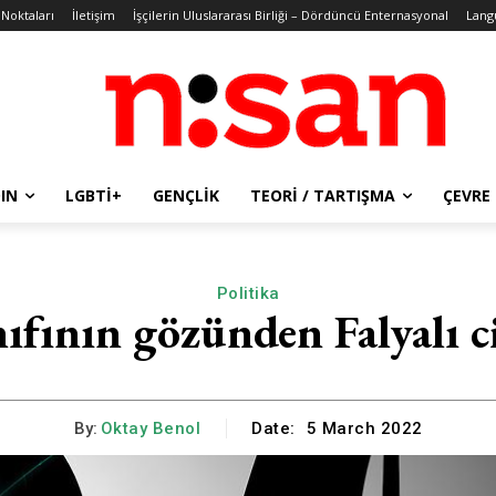
 Noktaları
İletişim
İşçilerin Uluslararası Birliği – Dördüncü Enternasyonal
Lang
IN
LGBTİ+
GENÇLIK
TEORI / TARTIŞMA
ÇEVRE
Politika
ınıfının gözünden Falyalı c
By:
Oktay Benol
Date:
5 March 2022