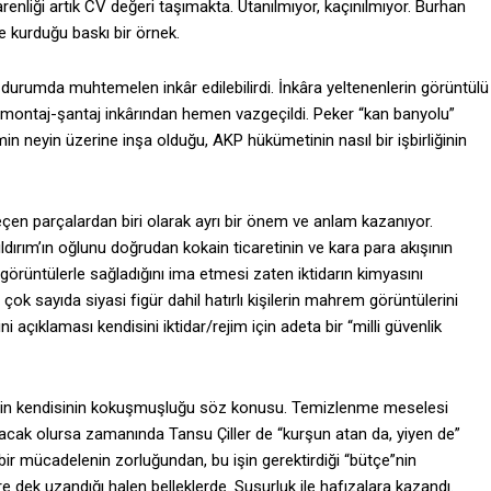
renliği artık CV değeri taşımakta. Utanılmıyor, kaçınılmıyor. Burhan
de kurduğu baskı bir örnek.
 durumda muhtemelen inkâr edilebilirdi. İnkâra yeltenenlerin görüntülü
montaj-şantaj inkârından hemen vazgeçildi. Peker “kan banyolu”
in neyin üzerine inşa olduğu, AKP hükümetinin nasıl bir işbirliğinin
 geçen parçalardan biri olarak ayrı bir önem ve anlam kazanıyor.
ıldırım’ın oğlunu doğrudan kokain ticaretinin ve kara para akışının
görüntülerle sağladığını ima etmesi zaten iktidarın kimyasını
ok sayıda siyasi figür dahil hatırlı kişilerin mahrem görüntülerini
 açıklaması kendisini iktidar/rejim için adeta bir “milli güvenlik
epetin kendisinin kokuşmuşluğu söz konusu. Temizlenme meselesi
acak olursa zamanında Tansu Çiller de “kurşun atan da, yiyen de”
bir mücadelenin zorluğundan, bu işin gerektirdiği “bütçe”nin
e dek uzandığı halen belleklerde. Susurluk ile hafızalara kazandı.