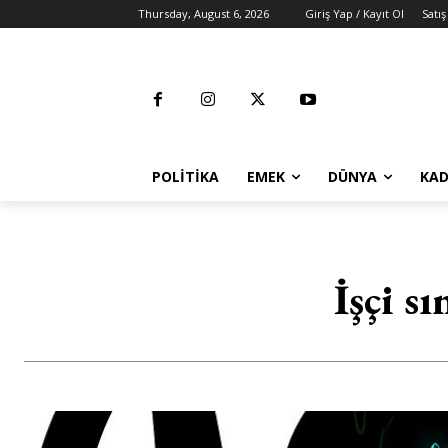
Thursday, August 6, 2026
Giriş Yap / Kayıt Ol
Satış
POLITIKA
EMEK
DÜNYA
KAD
İşçi s