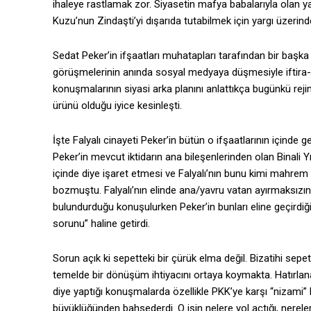
ihaleye rastlamak zor. Siyasetin mafya babalarıyla olan ya
Kuzu’nun Zindaşti’yi dışarıda tutabilmek için yargı üzerin
Sedat Peker’in ifşaatları muhatapları tarafından bir başka
görüşmelerinin anında sosyal medyaya düşmesiyle iftira-
konuşmalarının siyasi arka planını anlattıkça bugünkü rejim
ürünü olduğu iyice kesinleşti.
İşte Falyalı cinayeti Peker’in bütün o ifşaatlarının içinde
Peker’in mevcut iktidarın ana bileşenlerinden olan Binali Y
içinde diye işaret etmesi ve Falyalı’nın bunu kimi mahrem 
bozmuştu. Falyalı’nın elinde ana/yavru vatan ayırmaksızın ç
bulundurduğu konuşulurken Peker’in bunları eline geçirdiğini
sorunu” haline getirdi.
Sorun açık ki sepetteki bir çürük elma değil. Bizatihi s
temelde bir dönüşüm ihtiyacını ortaya koymakta. Hatırlan
diye yaptığı konuşmalarda özellikle PKK’ye karşı “nizami” 
büyüklüğünden bahsederdi. O işin nelere yol açtığı, nereler