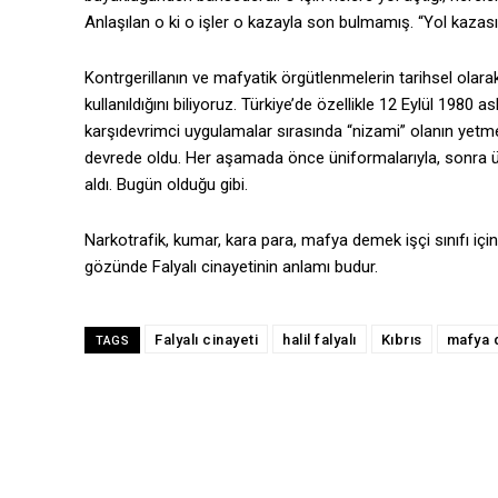
Anlaşılan o ki o işler o kazayla son bulmamış. “Yol kazası
Kontrgerillanın ve mafyatik örgütlenmelerin tarihsel olarak 
kullanıldığını biliyoruz. Türkiye’de özellikle 12 Eylül 1980
karşıdevrimci uygulamalar sırasında “nizami” olanın yetmedi
devrede oldu. Her aşamada önce üniformalarıyla, sonra ün
aldı. Bugün olduğu gibi.
Narkotrafik, kumar, kara para, mafya demek işçi sınıfı içi
gözünde Falyalı cinayetinin anlamı budur.
Falyalı cinayeti
halil falyalı
Kıbrıs
mafya 
TAGS