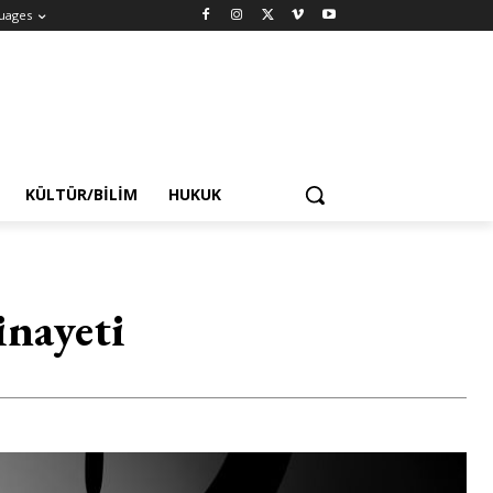
uages
KÜLTÜR/BILIM
HUKUK
inayeti