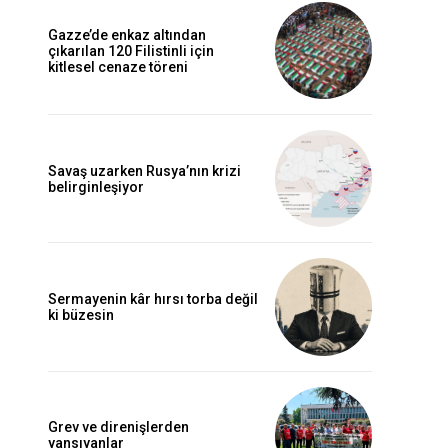
Gazze’de enkaz altından
çıkarılan 120 Filistinli için
kitlesel cenaze töreni
Savaş uzarken Rusya’nın krizi
belirginleşiyor
Sermayenin kâr hırsı torba değil
ki büzesin
Grev ve direnişlerden
yansıyanlar