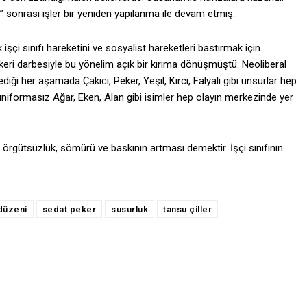
” sonrası işler bir yeniden yapılanma ile devam etmiş.
işçi sınıfı hareketini ve sosyalist hareketleri bastırmak için
 askeri darbesiyle bu yönelim açık bir kırıma dönüşmüştü. Neoliberal
ği her aşamada Çakıcı, Peker, Yeşil, Kırcı, Falyalı gibi unsurlar hep
iformasız Ağar, Eken, Alan gibi isimler hep olayın merkezinde yer
n örgütsüzlük, sömürü ve baskının artması demektir. İşçi sınıfının
düzeni
sedat peker
susurluk
tansu çiller