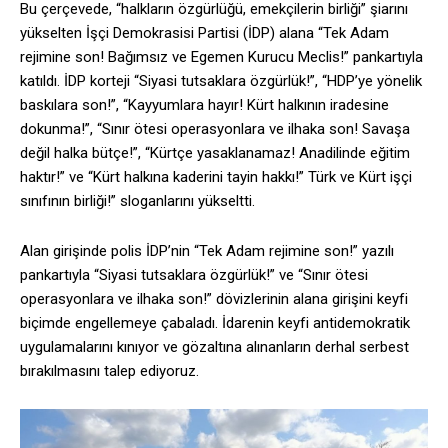
Bu çerçevede, “halkların özgürlüğü, emekçilerin birliği” şiarını
yükselten İşçi Demokrasisi Partisi (İDP) alana “Tek Adam
rejimine son! Bağımsız ve Egemen Kurucu Meclis!” pankartıyla
katıldı. İDP korteji “Siyasi tutsaklara özgürlük!”, “HDP’ye yönelik
baskılara son!”, “Kayyumlara hayır! Kürt halkının iradesine
dokunma!”, “Sınır ötesi operasyonlara ve ilhaka son! Savaşa
değil halka bütçe!”, “Kürtçe yasaklanamaz! Anadilinde eğitim
haktır!” ve “Kürt halkına kaderini tayin hakkı!” Türk ve Kürt işçi
sınıfının birliği!” sloganlarını yükseltti.
Alan girişinde polis İDP’nin “Tek Adam rejimine son!” yazılı
pankartıyla “Siyasi tutsaklara özgürlük!” ve “Sınır ötesi
operasyonlara ve ilhaka son!” dövizlerinin alana girişini keyfi
biçimde engellemeye çabaladı. İdarenin keyfi antidemokratik
uygulamalarını kınıyor ve gözaltına alınanların derhal serbest
bırakılmasını talep ediyoruz.