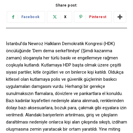
Share post:
Facebook
X
Pinterest
İstanbul’da Newroz Halkların Demokratik Kongresi (HDK)
öncülüğünde ‘Dem dema serkeftinêye’ (Şimdi kazanma
zamanı) sloganıyla her türlü baskı ve engellemeye rağmen
coşkuyla kutlandı. Kutlamaya HDP başta olmak üzere çeşitli
siyasi partiler, kitle örgütleri ve on binlerce kişi katıldı. Oldukça
kitlesel olan kutlamaya polis ve güvenlik güçlerinin baskıcı
uygulamaları damgasını vurdu. Herhangi bir gerekçe
sunulmaksızın flamalara, dövizlere ve pankartlara el konuldu.
Bazı kadınlar kıyafetleri nedeniyle alana alınmadı, renklerinden
dolayı bazı aksesuarlara, bozuk para, çakmak gibi eşyalara izin
verilmedi. Alandaki bariyerlerin artırılması, giriş ve çıkışların
daraltılması nedeniyle onlarca kişi alan çıkışında sıkıştı, izdiham
oluşmasına zemin yaratacak bir ortam yaratıldı. Yine miting