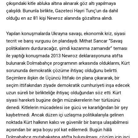
çıkışındaki kitle abluka altına alınarak göz altı yapılmaya
çalışıldı. Bununla birlikte, Gazeteci Hayri Tunç’un da dahil
olduğu en az 81 kişi Newroz alanında gözaltına alındı.
Yapılan konuşmalarda Ukrayna savaşı, ekonomik kriz, siyasi
tecrit ve barış vurgusu ön plandaydı. Mithat Sancar “Savaş
politikalarını durduracağız, şimdi kazanma zamanıdır” teması
ile yaptığı konuşmada 2013 Newroz deklarasyonuna atıfta
bulunarak Dolmabahçe programının arkasında olduklarını, Kürt
sorununda demokratik çözüme ihtiyaç olduğunu belirtti.
Seçimlere ilişkin de Üçüncü İttifakı ön plana çıkararak, bir
seçim ittifakından ziyade demokratik cumhuriyeti inşa edecek
uzun süreli bir birlikteliğe ihtiyaç olduğundan söz etti. Kürt
siyasi hareketi bugüne değin müzakerelerin her türlüsünü
denedi. Kitlelerin mücadelesi ise gücü ve kararlığından bir şey
kaybetmedi. Ancak düzen içi uzlaşma politikalarıyla gelinen
noktada Kürt halkının kalıcı ve güvenilir bir barışa ulaşabilmesi
açısından bir arpa boyu yol kat edilemedi. Bugün hâlâ
Dolmabahçe mutabakatına atıfta bulunulması, çözüm için işçi