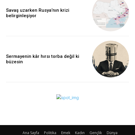
Savaş uzarken Rusya’nın krizi
belirginleşiyor
Sermayenin kâr hırsı torba değil ki
büzesin
Ana Sayfa
Politika
Emek
Kadın
Gençlik
Dünya