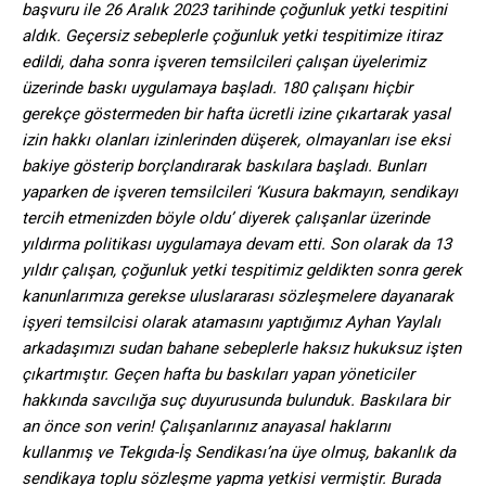
başvuru ile 26 Aralık 2023 tarihinde çoğunluk yetki tespitini
aldık. Geçersiz sebeplerle çoğunluk yetki tespitimize itiraz
edildi, daha sonra işveren temsilcileri çalışan üyelerimiz
üzerinde baskı uygulamaya başladı. 180 çalışanı hiçbir
gerekçe göstermeden bir hafta ücretli izine çıkartarak yasal
izin hakkı olanları izinlerinden düşerek, olmayanları ise eksi
bakiye gösterip borçlandırarak baskılara başladı. Bunları
yaparken de işveren temsilcileri ‘Kusura bakmayın, sendikayı
tercih etmenizden böyle oldu’ diyerek çalışanlar üzerinde
yıldırma politikası uygulamaya devam etti. Son olarak da 13
yıldır çalışan, çoğunluk yetki tespitimiz geldikten sonra gerek
kanunlarımıza gerekse uluslararası sözleşmelere dayanarak
işyeri temsilcisi olarak atamasını yaptığımız Ayhan Yaylalı
arkadaşımızı sudan bahane sebeplerle haksız hukuksuz işten
çıkartmıştır. Geçen hafta bu baskıları yapan yöneticiler
hakkında savcılığa suç duyurusunda bulunduk. Baskılara bir
an önce son verin! Çalışanlarınız anayasal haklarını
kullanmış ve Tekgıda-İş Sendikası’na üye olmuş, bakanlık da
sendikaya toplu sözleşme yapma yetkisi vermiştir. Burada