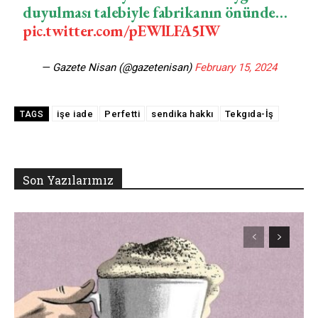
duyulması talebiyle fabrikanın önünde…
pic.twitter.com/pEWlLFA5IW
— Gazete Nisan (@gazetenisan)
February 15, 2024
işe iade
Perfetti
sendika hakkı
Tekgıda-İş
TAGS
Son Yazılarımız