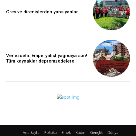
Grev ve direnişlerden yansıyanlar
Venezuela: Emperyalist yağmaya son!
Tüm kaynaklar depremzedelere!
Ana Sayfa
Politika
Emek
Kadın
Gençlik
Dünya