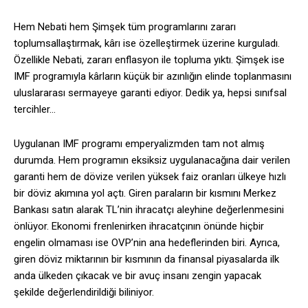
Hem Nebati hem Şimşek tüm programlarını zararı
toplumsallaştırmak, kârı ise özelleştirmek üzerine kurguladı.
Özellikle Nebati, zararı enflasyon ile topluma yıktı. Şimşek ise
IMF programıyla kârların küçük bir azınlığın elinde toplanmasını
uluslararası sermayeye garanti ediyor. Dedik ya, hepsi sınıfsal
tercihler…
Uygulanan IMF programı emperyalizmden tam not almış
durumda. Hem programın eksiksiz uygulanacağına dair verilen
garanti hem de dövize verilen yüksek faiz oranları ülkeye hızlı
bir döviz akımına yol açtı. Giren paraların bir kısmını Merkez
Bankası satın alarak TL’nin ihracatçı aleyhine değerlenmesini
önlüyor. Ekonomi frenlenirken ihracatçının önünde hiçbir
engelin olmaması ise OVP’nin ana hedeflerinden biri. Ayrıca,
giren döviz miktarının bir kısmının da finansal piyasalarda ilk
anda ülkeden çıkacak ve bir avuç insanı zengin yapacak
şekilde değerlendirildiği biliniyor.