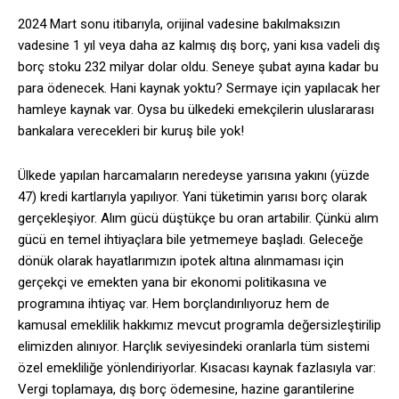
2024 Mart sonu itibarıyla, orijinal vadesine bakılmaksızın
vadesine 1 yıl veya daha az kalmış dış borç, yani kısa vadeli dış
borç stoku 232 milyar dolar oldu. Seneye şubat ayına kadar bu
para ödenecek. Hani kaynak yoktu? Sermaye için yapılacak her
hamleye kaynak var. Oysa bu ülkedeki emekçilerin uluslararası
bankalara verecekleri bir kuruş bile yok!
Ülkede yapılan harcamaların neredeyse yarısına yakını (yüzde
47) kredi kartlarıyla yapılıyor. Yani tüketimin yarısı borç olarak
gerçekleşiyor. Alım gücü düştükçe bu oran artabilir. Çünkü alım
gücü en temel ihtiyaçlara bile yetmemeye başladı. Geleceğe
dönük olarak hayatlarımızın ipotek altına alınmaması için
gerçekçi ve emekten yana bir ekonomi politikasına ve
programına ihtiyaç var. Hem borçlandırılıyoruz hem de
kamusal emeklilik hakkımız mevcut programla değersizleştirilip
elimizden alınıyor. Harçlık seviyesindeki oranlarla tüm sistemi
özel emekliliğe yönlendiriyorlar. Kısacası kaynak fazlasıyla var:
Vergi toplamaya, dış borç ödemesine, hazine garantilerine