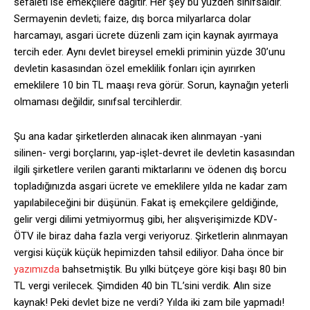
sefaleti ise emekçilere dağıtır. Her şey bu yüzden sınıfsaldır.
Sermayenin devleti; faize, dış borca milyarlarca dolar
harcamayı, asgari ücrete düzenli zam için kaynak ayırmaya
tercih eder. Aynı devlet bireysel emekli priminin yüzde 30’unu
devletin kasasından özel emeklilik fonları için ayırırken
emeklilere 10 bin TL maaşı reva görür. Sorun, kaynağın yeterli
olmaması değildir, sınıfsal tercihlerdir.
Şu ana kadar şirketlerden alınacak iken alınmayan -yani
silinen- vergi borçlarını, yap-işlet-devret ile devletin kasasından
ilgili şirketlere verilen garanti miktarlarını ve ödenen dış borcu
topladığınızda asgari ücrete ve emeklilere yılda ne kadar zam
yapılabileceğini bir düşünün. Fakat iş emekçilere geldiğinde,
gelir vergi dilimi yetmiyormuş gibi, her alışverişimizde KDV-
ÖTV ile biraz daha fazla vergi veriyoruz. Şirketlerin alınmayan
vergisi küçük küçük hepimizden tahsil ediliyor. Daha önce bir
yazımızda
bahsetmiştik. Bu yılki bütçeye göre kişi başı 80 bin
TL vergi verilecek. Şimdiden 40 bin TL’sini verdik. Alın size
kaynak! Peki devlet bize ne verdi? Yılda iki zam bile yapmadı!