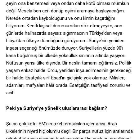
şeyin ona benzemesi veya ondan daha kötü olması mümkün
değil. Mesela ben geri dönüp eşimi aramaya başlayacağım.
Nerede ortadan kaybolduğunu ve onu kimin kaçırdığını
biliyorum. Kendi kişisel durumumdan söz etmeyeyim, son
günlerde halihazırda sayısız sığınmacının Türkiye’den veya
Libya’dan ülkeye döndüğünü görüyorum. Suriye’nin yeniden
inşası seçeneği önümüzde duruyor. Suriyelilerin yüzde 90’ı
kana boğulmuş bir ülkede yoksulluk sınırının altında yaşıyor.
Nüfusun yarısı ülke dışında. Bir neslin tamamı eğitimsiz. Politik
yaşam enkaz halde. Ordu, yeniden inşa edilmesinin gerekeceği
bir halde. Esatçılık sırf Esad’ın gidişiyle yok olamaz. Milisleri,
adamları, mafyaları hâlâ orada. Esatçılığın tasfiyesi zorunlu ve
acil.
Peki ya Suriye’ye yönelik uluslararası bağlam?
Şu an çok kötü. BM’nin özel temsilcileri içler acısı. Arap
ülkelerinin niyeti hiç olumlu değil. Bir parça nüfuz için aralarında
rekabet etmeye yeniden başlayacaklar. Dış güçlerin emellerine