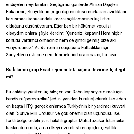
endişelenmeyi bırakın. Geçtiğimiz günlerde Alman Dışişleri
Bakanı’nın, Suriyelilerin çoğunluğunu düşünmeksizin azınlıkların
korunması konusundaki ısrarcı açıklamasının kışkırtıcı
olduğunu düşünüyorum. Eğer ben bir hükümet yetkilisi
olsaydım onlara şöyle derdim: “Çenenizi kapatın! Hem hiçbir
konuda yardımcı olmadınız hem de şimdi gelmiş bize akıl
veriyorsunuz.” Ve de rejimin düşüşünü kutladıkları için
Suriyelilerin evlerine geri dönmelerini buyurmaları, bu tavır…
Bu İslamcı grup Esad rejimini tek başına devirmedi, değil
mi?
Bu saldırıyı yürüten üç bileşen var: Daha kapsayıcı olmak için
kendisini “perestroika” [ed. n. yeniden kuruluş] olarak ilan eden
en başta HTŞ, gerçek anlamda Türkiye’nin bir yardımcı kuvveti
olan “Suriye Milli Ordusu” ve çok önemli olan üçüncüsü ise,
farklı bölgelerdeki yerel silahlı gruplar. Muhafazakâr İslamcılar
baskın durumda, ama ülkeyi özgürleştiren güçler çeşitlilik