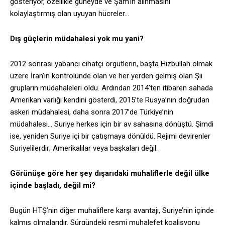
gösteriyor, özellikle güneyde ve Şam’ın alınmasını
kolaylaştırmış olan uyuyan hücreler…
Dış güçlerin müdahalesi yok mu yani?
2012 sonrası yabancı cihatçı örgütlerin, başta Hizbullah olmak
üzere İran’ın kontrolünde olan ve her yerden gelmiş olan Şii
grupların müdahaleleri oldu. Ardından 2014’ten itibaren sahada
Amerikan varlığı kendini gösterdi, 2015’te Rusya’nın doğrudan
askeri müdahalesi, daha sonra 2017’de Türkiye’nin
müdahalesi… Suriye herkes için bir av sahasına dönüştü. Şimdi
ise, yeniden Suriye içi bir çatışmaya dönüldü. Rejimi devirenler
Suriyelilerdir; Amerikalılar veya başkaları değil.
Görünüşe göre her şey dışarıdaki muhaliflerle değil ülke
içinde başladı, değil mi?
Bugün HTŞ’nin diğer muhaliflere karşı avantajı, Suriye’nin içinde
kalmış olmalarıdır. Sürgündeki resmi muhalefet koalisyonu