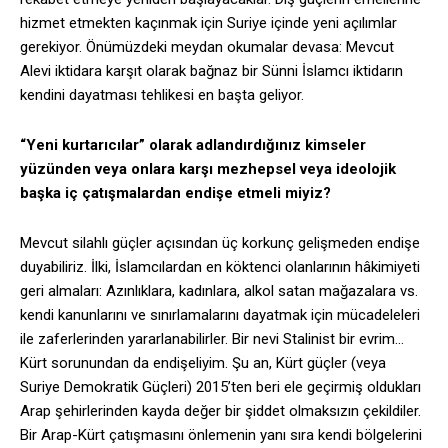
hizmet etmekten kaçınmak için Suriye içinde yeni açılımlar
gerekiyor. Önümüzdeki meydan okumalar devasa: Mevcut
Alevi iktidara karşıt olarak bağnaz bir Sünni İslamcı iktidarın
kendini dayatması tehlikesi en başta geliyor.
“Yeni kurtarıcılar” olarak adlandırdığınız kimseler
yüzünden veya onlara karşı mezhepsel veya ideolojik
başka iç çatışmalardan endişe etmeli miyiz?
Mevcut silahlı güçler açısından üç korkunç gelişmeden endişe
duyabiliriz. İlki, İslamcılardan en köktenci olanlarının hâkimiyeti
geri almaları: Azınlıklara, kadınlara, alkol satan mağazalara vs.
kendi kanunlarını ve sınırlamalarını dayatmak için mücadeleleri
ile zaferlerinden yararlanabilirler. Bir nevi Stalinist bir evrim…
Kürt sorunundan da endişeliyim. Şu an, Kürt güçler (veya
Suriye Demokratik Güçleri) 2015’ten beri ele geçirmiş oldukları
Arap şehirlerinden kayda değer bir şiddet olmaksızın çekildiler.
Bir Arap-Kürt çatışmasını önlemenin yanı sıra kendi bölgelerini