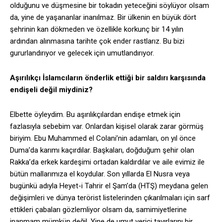
olduğunu ve düşmesine bir tokadın yeteceğini söylüyor olsam
da, yine de yaşananlar inanılmaz. Bir ülkenin en büyük dört
şehrinin kan dökmeden ve özellikle korkunç bir 14 yılın
ardından alınmasına tarihte çok ender rastlarız. Bu bizi
gururlandırıyor ve gelecek için umutlandırıyor.
Aşırılıkçı İslamcıların önderlik ettiği bir saldırı karşısında
endişeli değil miydiniz?
Elbette öyleydim. Bu aşırılıkçılardan endişe etmek için
fazlasıyla sebebim var. Onlardan kişisel olarak zarar görmüş
biriyim. Ebu Muhammed el Colani’nin adamları, on yıl önce
Duma’da karımı kaçırdılar. Başkaları, doğduğum şehir olan
Rakka’da erkek kardeşimi ortadan kaldırdılar ve aile evimiz ile
bütün mallarımıza el koydular. Son yıllarda El Nusra veya
bugünkü adıyla Heyet-i Tahrir el Şam’da (HTŞ) meydana gelen
değişimleri ve dünya terörist listelerinden çıkarılmaları için sarf
ettikleri çabaları gözlemliyor olsam da, samimiyetlerine
inanmam mümkün değil. Yine de umut verici tavırlarını bir