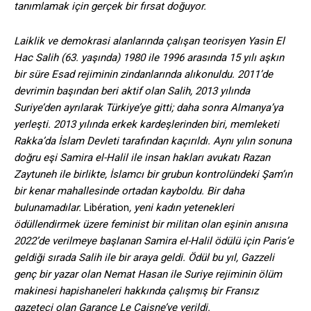
tanımlamak için gerçek bir fırsat doğuyor.
Laiklik ve demokrasi alanlarında çalışan teorisyen Yasin El
Hac Salih (63. yaşında) 1980 ile 1996 arasında 15 yılı aşkın
bir süre Esad rejiminin zindanlarında alıkonuldu. 2011’de
devrimin başından beri aktif olan Salih, 2013 yılında
Suriye’den ayrılarak Türkiye’ye gitti; daha sonra Almanya’ya
yerleşti. 2013 yılında erkek kardeşlerinden biri, memleketi
Rakka’da İslam Devleti tarafından kaçırıldı. Aynı yılın sonuna
doğru eşi Samira el-Halil ile insan hakları avukatı Razan
Zaytuneh ile birlikte, İslamcı bir grubun kontrolündeki Şam’ın
bir kenar mahallesinde ortadan kayboldu. Bir daha
bulunamadılar.
Libération
, yeni kadın yetenekleri
ödüllendirmek üzere feminist bir militan olan eşinin anısına
2022’de verilmeye başlanan Samira el-Halil ödülü için Paris’e
geldiği sırada Salih ile bir araya geldi. Ödül bu yıl, Gazzeli
genç bir yazar olan Nemat Hasan ile Suriye rejiminin ölüm
makinesi hapishaneleri hakkında çalışmış bir Fransız
gazeteci olan Garance Le Caisne’ye verildi.