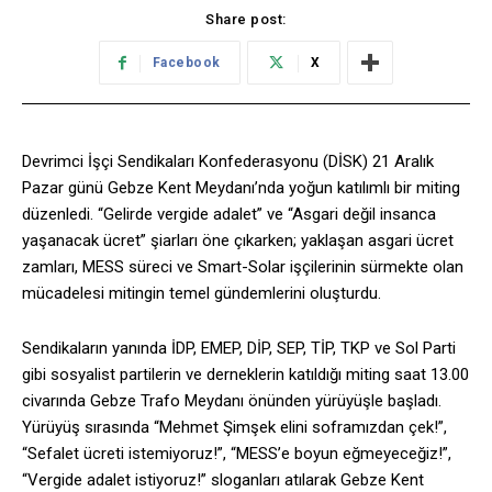
Share post:
Facebook
X
Devrimci İşçi Sendikaları Konfederasyonu (DİSK) 21 Aralık
Pazar günü Gebze Kent Meydanı’nda yoğun katılımlı bir miting
düzenledi. “Gelirde vergide adalet” ve “Asgari değil insanca
yaşanacak ücret” şiarları öne çıkarken; yaklaşan asgari ücret
zamları, MESS süreci ve Smart-Solar işçilerinin sürmekte olan
mücadelesi mitingin temel gündemlerini oluşturdu.
Sendikaların yanında İDP, EMEP, DİP, SEP, TİP, TKP ve Sol Parti
gibi sosyalist partilerin ve derneklerin katıldığı miting saat 13.00
civarında Gebze Trafo Meydanı önünden yürüyüşle başladı.
Yürüyüş sırasında “Mehmet Şimşek elini soframızdan çek!”,
“Sefalet ücreti istemiyoruz!”, “MESS’e boyun eğmeyeceğiz!”,
“Vergide adalet istiyoruz!” sloganları atılarak Gebze Kent