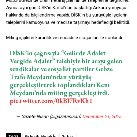
MESS sürecinde olan metal işçilerinin de taleplerine değindiler.
Ayrıca aynı gün DİSK’in Kartal’dan başlattığı Ankara yürüyüşü
hakkında da bilgilendirme yapıldı. DİSK’in bu yürüyüşle işçilerin
taleplerini kamuoyuna ve meclise taşımayı hedeflediği belirtildi.
Miting işçilerin kararlılık ve mücadele sloganları ile sonlandı.
DİSK’in çağrısıyla “Gelirde Adalet
Vergide Adalet” talebiyle bir araya gelen
sendikalar ve sosyalist partiler Gebze
Trafo Meydanı'ndan yürüyüş
gerçekleştirerek toplandıkları Kent
Meydanı’nda miting gerçekleştirdi.
pic.twitter.com/0kBI7RvKh1
— Gazete Nisan (@gazetenisan)
December 21, 2025
Birleşik Metal-İş
Gebze
TAGS