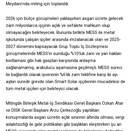
Meydanı’nda miting için toplanıldı.
2026 için bütçe görüşmeleri yaklaşırken asgari ücrete gelecek
zam milyonlarca işçinin açlık ve sefalete mahkum olup
olmayacağını belirleyecek. Bununla birlikte MESS ile metal
işkolunda çalışan işçiler arasında imzalanacak olan ve 2025-
2027 dönemini kapsayacak Grup Toplu İş Sözleşmesi
görüşmelerinde MESS’in sunduğu %10’luk zam ve yan hakları
kısıtlaması gibi hak gaspları karşısında anlaşma
sağlanamamış, arabulucu aşamasına geçilmişti. MESS süreci
ile bağlantılı olarak işverenin %6’lık zam teklifine karşı iki ayı
aşkın süredir grevde olan Smart Solar işçilerinin mücadelesi de
tüm metal işçileri için belirleyici olacak.
Mitingde Birleşik Metal-İş Sendikası Genel Başkanı Özkan Atar
ve DİSK Genel Başkanı Arzu Çerkezoğlu yaptıkları
konuşmalarda asgari ücretin açlık sınırının altında olması, vergi
adaletsizliği ile gelir politikaları gibi başlıkları eleştirirken şu an