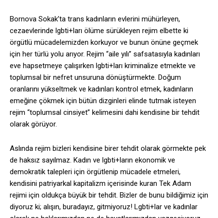
Bornova Sokak’ta trans kadınların evlerini mühürleyen,
cezaevlerinde lgbti+ları ölüme sürükleyen rejim elbette ki
örgütlü mücadelemizden korkuyor ve bunun önüne geçmek
için her türlü yolu arıyor. Rejim “aile yılı” safsatasıyla kadınları
eve hapsetmeye çalışırken lgbti+ları kriminalize etmekte ve
toplumsal bir nefret unsuruna dönüştürmekte. Doğum
oranlarını yükseltmek ve kadınları kontrol etmek, kadınların
emeğine çökmek için bütün dizginleri elinde tutmak isteyen
rejim “toplumsal cinsiyet” kelimesini dahi kendisine bir tehdit
olarak görüyor.
Aslında rejim bizleri kendisine birer tehdit olarak görmekte pek
de haksız sayılmaz. Kadın ve lgbti+ların ekonomik ve
demokratik talepleri için örgütlenip mücadele etmeleri,
kendisini patriyarkal kapitalizm içerisinde kuran Tek Adam
rejimi için oldukça büyük bir tehdit. Bizler de bunu bildiğimiz için
diyoruz ki; alışın, buradayız, gitmiyoruz! Lgbti+lar ve kadınlar