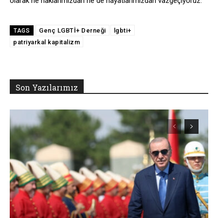
olarak ne haklarımızdan ne de hayatlarımızdan vazgeçiyoruz.
Genç LGBTİ+ Derneği
lgbti+
TAGS
patriyarkal kapitalizm
Son Yazılarımız