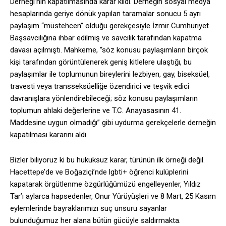
Derneği’nin kapatılmasında karar kıldı. Derneğin sosyal medya
hesaplarında geriye dönük yapılan taramalar sonucu 5 ayrı
paylaşım “müstehcen” olduğu gerekçesiyle İzmir Cumhuriyet
Başsavcılığına ihbar edilmiş ve savcılık tarafından kapatma
davası açılmıştı. Mahkeme, “söz konusu paylaşımların birçok
kişi tarafından görüntülenerek geniş kitlelere ulaştığı, bu
paylaşımlar ile toplumunun bireylerini lezbiyen, gay, biseksüel,
travesti veya transseksüelliğe özendirici ve teşvik edici
davranışlara yönlendirebileceği; söz konusu paylaşımların
toplumun ahlaki değerlerine ve T.C. Anayasasının 41.
Maddesine uygun olmadığı” gibi uydurma gerekçelerle derneğin
kapatılması kararını aldı.
Bizler biliyoruz ki bu hukuksuz karar, türünün ilk örneği değil.
Hacettepe’de ve Boğaziçi’nde lgbti+ öğrenci kulüplerini
kapatarak örgütlenme özgürlüğümüzü engelleyenler, Yıldız
Tar’ı aylarca hapsedenler, Onur Yürüyüşleri ve 8 Mart, 25 Kasım
eylemlerinde bayraklarımızı suç unsuru sayanlar
bulunduğumuz her alana bütün gücüyle saldırmakta.