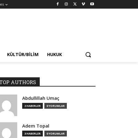
es
KÜLTÜR/BILIM
HUKUK
TOP AUTHORS
Abdullillah Umaç
2 HABERLER
0 YORUMLAR
Adem Topal
3 HABERLER
0 YORUMLAR