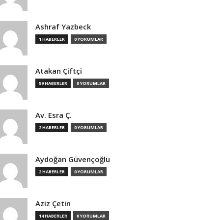
Ashraf Yazbeck
1 HABERLER
0 YORUMLAR
Atakan Çiftçi
59 HABERLER
0 YORUMLAR
Av. Esra Ç.
2 HABERLER
0 YORUMLAR
Aydoğan Güvençoğlu
2 HABERLER
0 YORUMLAR
Aziz Çetin
14 HABERLER
0 YORUMLAR