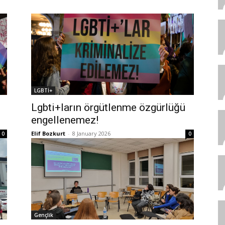
LGBTİ+
Lgbti+ların örgütlenme özgürlüğü
engellenemez!
Elif Bozkurt
-
8 January 2026
0
0
Gençlik