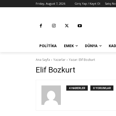
Friday, August 7, 2026
Giriş Yap / Kayıt Ol
Satış No
POLITIKA
EMEK
DÜNYA
KAD
Ana Sayfa
Yazarlar
Yazar: Elif Bozkurt
Elif Bozkurt
4 HABERLER
0 YORUMLAR