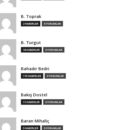
B. Toprak
2 HABERLER
0 YORUMLAR
B. Turgut
18 HABERLER
0 YORUMLAR
Bahadır Bedri
172 HABERLER
0 YORUMLAR
Bakış Dostel
11 HABERLER
0 YORUMLAR
Baran Mihaliç
5 HABERLER
0 YORUMLAR