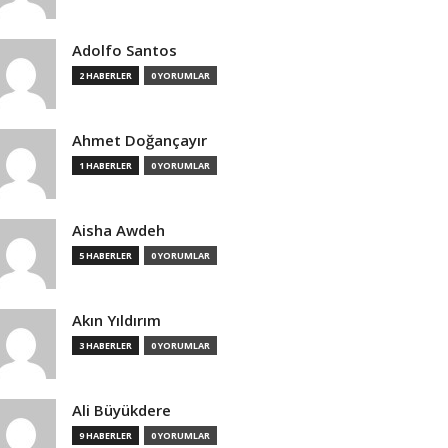
Adolfo Santos
2 HABERLER
0 YORUMLAR
Ahmet Doğançayır
1 HABERLER
0 YORUMLAR
Aisha Awdeh
5 HABERLER
0 YORUMLAR
Akın Yıldırım
3 HABERLER
0 YORUMLAR
Ali Büyükdere
9 HABERLER
0 YORUMLAR