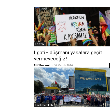
LGBTİ+
Lgbti+ düşmanı yasalara geçit
vermeyeceğiz!
Elif Bozkurt
-
10 March 2026
Emek Hareketi