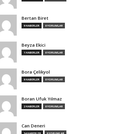
Bertan Biret
9 HABERLER
0 YORUMLAR
Beyza Ekici
1 HABERLER
0 YORUMLAR
Bora Çelikyol
9 HABERLER
0 YORUMLAR
Boran Ufuk Yılmaz
2 HABERLER
0 YORUMLAR
Can Deneri
34 HABERLER
0 YORUMLAR