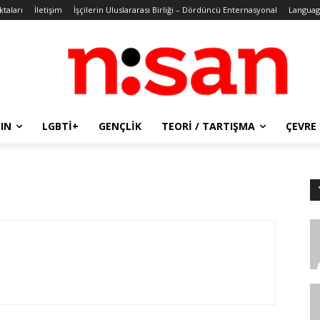
ktaları
İletişim
İşçilerin Uluslararası Birliği – Dördüncü Enternasyonal
Languag
IN
LGBTİ+
GENÇLIK
TEORI / TARTIŞMA
ÇEVRE