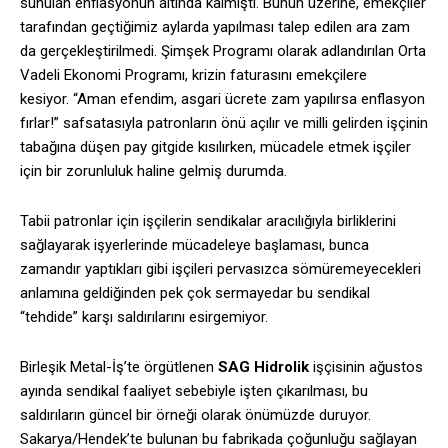
sunulan enflasyonun altında kalmıştı. Bunun üzerine, emekçiler
tarafından geçtiğimiz aylarda yapılması talep edilen ara zam
da gerçekleştirilmedi. Şimşek Programı olarak adlandırılan Orta
Vadeli Ekonomi Programı, krizin faturasını emekçilere
kesiyor. “Aman efendim, asgari ücrete zam yapılırsa enflasyon
fırlar!” safsatasıyla patronların önü açılır ve milli gelirden işçinin
tabağına düşen pay gitgide kısılırken, mücadele etmek işçiler
için bir zorunluluk haline gelmiş durumda.
Tabii patronlar için işçilerin sendikalar aracılığıyla birliklerini
sağlayarak işyerlerinde mücadeleye başlaması, bunca
zamandır yaptıkları gibi işçileri pervasızca sömüremeyecekleri
anlamına geldiğinden pek çok sermayedar bu sendikal
“tehdide” karşı saldırılarını esirgemiyor.
Birleşik Metal-İş’te örgütlenen
SAG Hidrolik
işçisinin ağustos
ayında sendikal faaliyet sebebiyle işten çıkarılması, bu
saldırıların güncel bir örneği olarak önümüzde duruyor.
Sakarya/Hendek’te bulunan bu fabrikada çoğunluğu sağlayan