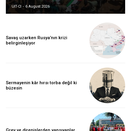
UIT-CI
-
6 August 2026
Savaş uzarken Rusya’nın krizi
belirginleşiyor
Sermayenin kâr hırsı torba değil ki
büzesin
Grev ve direnişlerden yansıyanlar