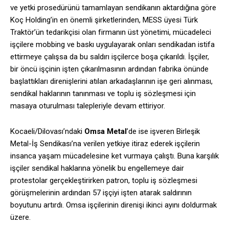
ve yetki prosedürünü tamamlayan sendikanın aktardığına göre
Koç Holding’in en önemli şirketlerinden, MESS üyesi Türk
Traktör’ün tedarikçisi olan firmanın üst yönetimi, mücadeleci
işçilere mobbing ve baskı uygulayarak onları sendikadan istifa
ettirmeye çalışsa da bu saldırı işçilerce boşa çıkarıldı. İşçiler,
bir öncü işçinin işten çıkarılmasının ardından fabrika önünde
başlattıkları direnişlerini atılan arkadaşlarının işe geri alınması,
sendikal haklarının tanınması ve toplu iş sözleşmesi için
masaya oturulması talepleriyle devam ettiriyor.
Kocaeli/Dilovası’ndaki
Omsa Metal
’de ise işveren Birleşik
Metal-İş Sendikası’na verilen yetkiye itiraz ederek işçilerin
insanca yaşam mücadelesine ket vurmaya çalıştı. Buna karşılık
işçiler sendikal haklarına yönelik bu engellemeye dair
protestolar gerçekleştirirken patron, toplu iş sözleşmesi
görüşmelerinin ardından 57 işçiyi işten atarak saldırının
boyutunu artırdı. Omsa işçilerinin direnişi ikinci ayını doldurmak
üzere.