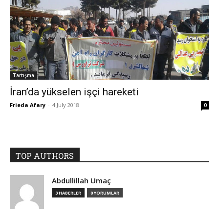
Tartışma
İran’da yükselen işçi hareketi
Frieda Afary
-
4 July 2018
0
TOP AUTHORS
Abdullillah Umaç
3 HABERLER
0 YORUMLAR