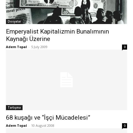
Dosyalar
Emperyalist Kapitalizmin Bunalımının
Kaynağı Üzerine
Adem Topal
-
5 July 2009
0
Tartışma
68 kuşağı ve “İşçi Mücadelesi”
Adem Topal
-
10 August 2008
0