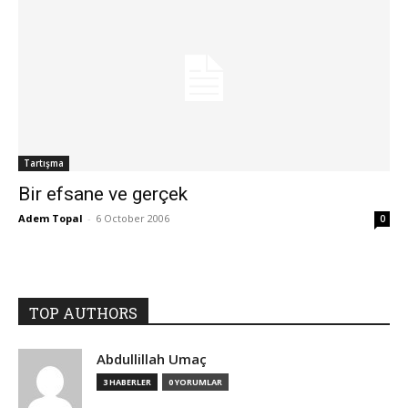
Tartışma
Bir efsane ve gerçek
Adem Topal
-
6 October 2006
0
TOP AUTHORS
Abdullillah Umaç
3 HABERLER
0 YORUMLAR