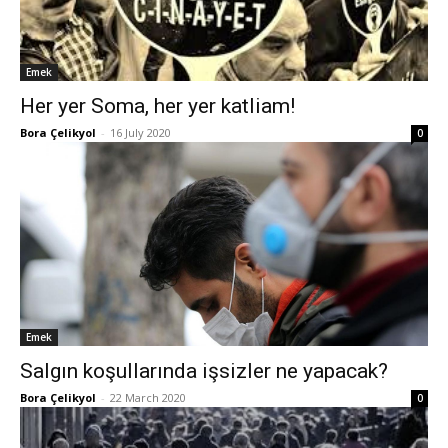
Emek
Her yer Soma, her yer katliam!
Bora Çelikyol
-
16 July 2020
0
Emek
Salgın koşullarında işsizler ne yapacak?
Bora Çelikyol
-
22 March 2020
0