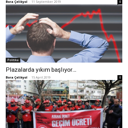
Bora Çelikyol
-
11 September 2019
0
Politika
Plazalarda yıkım başlıyor…
Bora Çelikyol
-
15 April 2019
0