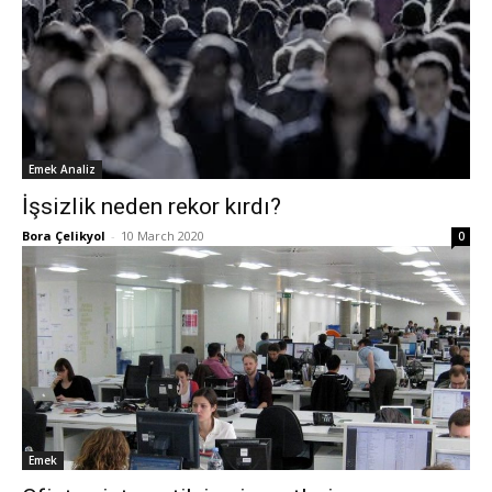
Emek Analiz
İşsizlik neden rekor kırdı?
Bora Çelikyol
-
10 March 2020
0
Emek