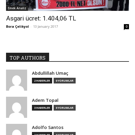
Emek Analiz
Asgari ücret: 1.404,06 TL
Bora Çelikyol
-
13 January 2017
0
TOP AUTHORS
Abdullillah Umaç
2 HABERLER
0 YORUMLAR
Adem Topal
3 HABERLER
0 YORUMLAR
Adolfo Santos
2 HABERLER
0 YORUMLAR