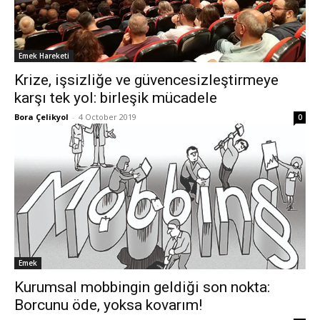
Emek Hareketi
Krize, işsizliğe ve güvencesizleştirmeye
karşı tek yol: birleşik mücadele
Bora Çelikyol
-
4 October 2019
0
Emek
Kurumsal mobbingin geldiği son nokta:
Borcunu öde, yoksa kovarım!