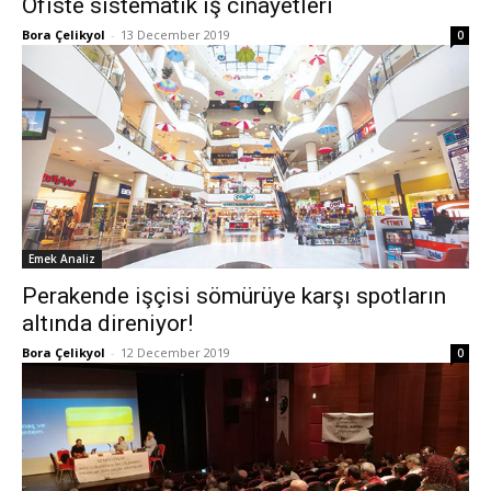
Ofiste sistematik iş cinayetleri
Bora Çelikyol
-
13 December 2019
0
Emek Analiz
Perakende işçisi sömürüye karşı spotların
altında direniyor!
Bora Çelikyol
-
12 December 2019
0