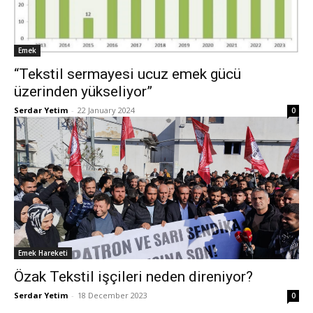
Emek
“Tekstil sermayesi ucuz emek gücü
üzerinden yükseliyor”
Serdar Yetim
-
22 January 2024
0
Emek Hareketi
Özak Tekstil işçileri neden direniyor?
Serdar Yetim
-
18 December 2023
0