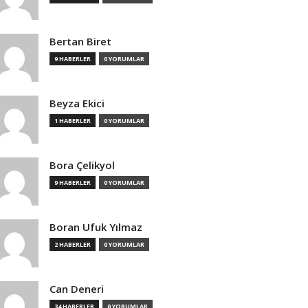
Bertan Biret
9 HABERLER
0 YORUMLAR
Beyza Ekici
1 HABERLER
0 YORUMLAR
Bora Çelikyol
9 HABERLER
0 YORUMLAR
Boran Ufuk Yılmaz
2 HABERLER
0 YORUMLAR
Can Deneri
34 HABERLER
0 YORUMLAR