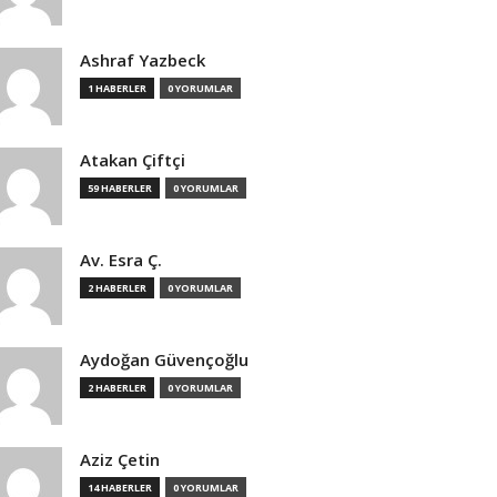
Ashraf Yazbeck
1 HABERLER
0 YORUMLAR
Atakan Çiftçi
59 HABERLER
0 YORUMLAR
Av. Esra Ç.
2 HABERLER
0 YORUMLAR
Aydoğan Güvençoğlu
2 HABERLER
0 YORUMLAR
Aziz Çetin
14 HABERLER
0 YORUMLAR