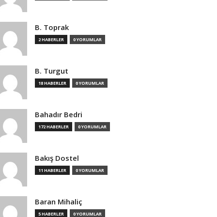
B. Toprak
2 HABERLER
0 YORUMLAR
B. Turgut
18 HABERLER
0 YORUMLAR
Bahadır Bedri
172 HABERLER
0 YORUMLAR
Bakış Dostel
11 HABERLER
0 YORUMLAR
Baran Mihaliç
5 HABERLER
0 YORUMLAR