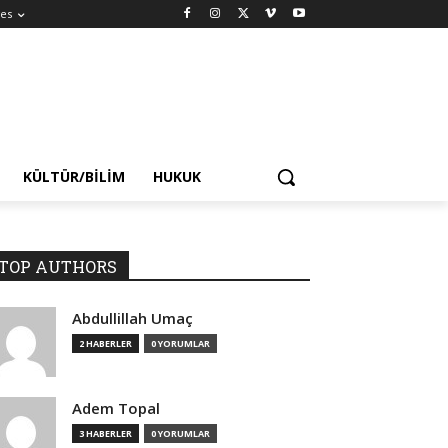
es
KÜLTÜR/BILIM
HUKUK
TOP AUTHORS
Abdullillah Umaç
2 HABERLER
0 YORUMLAR
Adem Topal
3 HABERLER
0 YORUMLAR