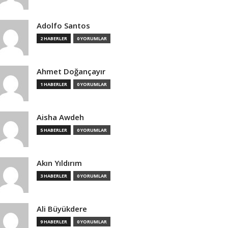
Adolfo Santos
2 HABERLER
0 YORUMLAR
Ahmet Doğançayır
1 HABERLER
0 YORUMLAR
Aisha Awdeh
5 HABERLER
0 YORUMLAR
Akın Yıldırım
3 HABERLER
0 YORUMLAR
Ali Büyükdere
9 HABERLER
0 YORUMLAR