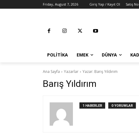
Friday, August 7, 2026
Giriş Yap / Kayıt Ol
Satış No
POLITIKA
EMEK
DÜNYA
KAD
Ana Sayfa
Yazarlar
Yazar: Barış Yıldırım
Barış Yıldırım
1 HABERLER
0 YORUMLAR