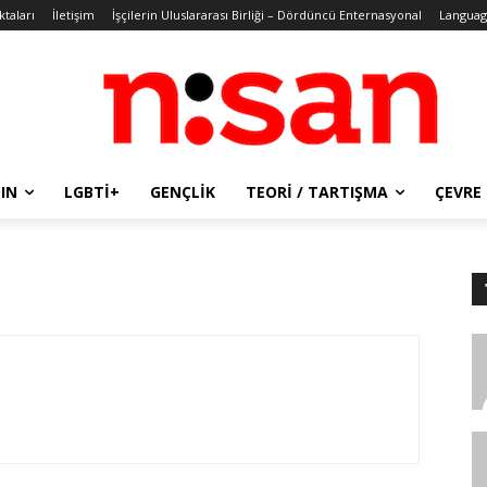
ktaları
İletişim
İşçilerin Uluslararası Birliği – Dördüncü Enternasyonal
Languag
IN
LGBTİ+
GENÇLIK
TEORI / TARTIŞMA
ÇEVRE