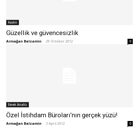
Kadın
Güzellik ve güvencesizlik
Armağan Balzamin
-
29 October 2012
0
Emek Analiz
Özel İstihdam Büroları’nın gerçek yüzü!
Armağan Balzamin
-
3 April 2012
0