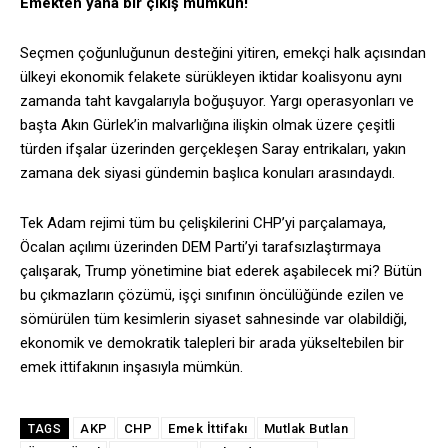
Emekten yana bir çıkış mümkün!
Seçmen çoğunluğunun desteğini yitiren, emekçi halk açısından
ülkeyi ekonomik felakete sürükleyen iktidar koalisyonu aynı
zamanda taht kavgalarıyla boğuşuyor. Yargı operasyonları ve
başta Akın Gürlek’in malvarlığına ilişkin olmak üzere çeşitli
türden ifşalar üzerinden gerçekleşen Saray entrikaları, yakın
zamana dek siyasi gündemin başlıca konuları arasındaydı.
Tek Adam rejimi tüm bu çelişkilerini CHP’yi parçalamaya,
Öcalan açılımı üzerinden DEM Parti’yi tarafsızlaştırmaya
çalışarak, Trump yönetimine biat ederek aşabilecek mi? Bütün
bu çıkmazların çözümü, işçi sınıfının öncülüğünde ezilen ve
sömürülen tüm kesimlerin siyaset sahnesinde var olabildiği,
ekonomik ve demokratik talepleri bir arada yükseltebilen bir
emek ittifakının inşasıyla mümkün.
AKP
CHP
Emek İttifakı
Mutlak Butlan
TAGS