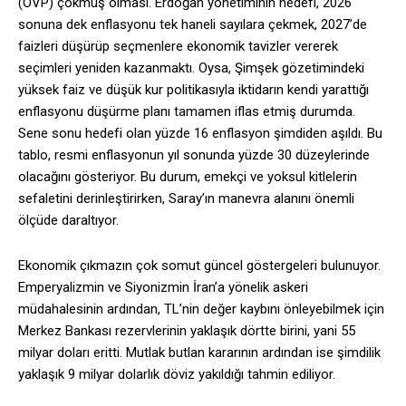
(OVP) çökmüş olması. Erdoğan yönetiminin hedefi, 2026
sonuna dek enflasyonu tek haneli sayılara çekmek, 2027’de
faizleri düşürüp seçmenlere ekonomik tavizler vererek
seçimleri yeniden kazanmaktı. Oysa, Şimşek gözetimindeki
yüksek faiz ve düşük kur politikasıyla iktidarın kendi yarattığı
enflasyonu düşürme planı tamamen iflas etmiş durumda.
Sene sonu hedefi olan yüzde 16 enflasyon şimdiden aşıldı. Bu
tablo, resmi enflasyonun yıl sonunda yüzde 30 düzeylerinde
olacağını gösteriyor. Bu durum, emekçi ve yoksul kitlelerin
sefaletini derinleştirirken, Saray’ın manevra alanını önemli
ölçüde daraltıyor.
Ekonomik çıkmazın çok somut güncel göstergeleri bulunuyor.
Emperyalizmin ve Siyonizmin İran’a yönelik askeri
müdahalesinin ardından, TL’nin değer kaybını önleyebilmek için
Merkez Bankası rezervlerinin yaklaşık dörtte birini, yani 55
milyar doları eritti. Mutlak butlan kararının ardından ise şimdilik
yaklaşık 9 milyar dolarlık döviz yakıldığı tahmin ediliyor.