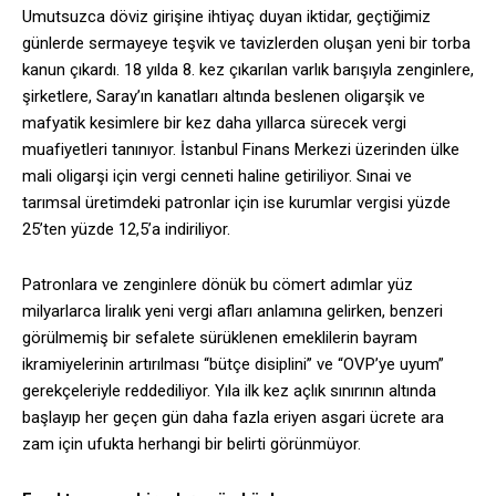
Umutsuzca döviz girişine ihtiyaç duyan iktidar, geçtiğimiz
günlerde sermayeye teşvik ve tavizlerden oluşan yeni bir torba
kanun çıkardı. 18 yılda 8. kez çıkarılan varlık barışıyla zenginlere,
şirketlere, Saray’ın kanatları altında beslenen oligarşik ve
mafyatik kesimlere bir kez daha yıllarca sürecek vergi
muafiyetleri tanınıyor. İstanbul Finans Merkezi üzerinden ülke
mali oligarşi için vergi cenneti haline getiriliyor. Sınai ve
tarımsal üretimdeki patronlar için ise kurumlar vergisi yüzde
25’ten yüzde 12,5’a indiriliyor.
Patronlara ve zenginlere dönük bu cömert adımlar yüz
milyarlarca liralık yeni vergi afları anlamına gelirken, benzeri
görülmemiş bir sefalete sürüklenen emeklilerin bayram
ikramiyelerinin artırılması “bütçe disiplini” ve “OVP’ye uyum”
gerekçeleriyle reddediliyor. Yıla ilk kez açlık sınırının altında
başlayıp her geçen gün daha fazla eriyen asgari ücrete ara
zam için ufukta herhangi bir belirti görünmüyor.