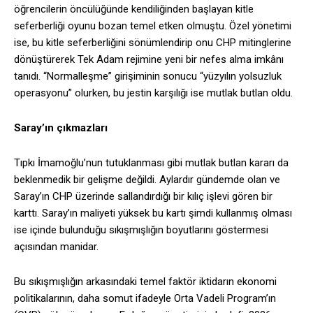
öğrencilerin öncülüğünde kendiliğinden başlayan kitle
seferberliği oyunu bozan temel etken olmuştu. Özel yönetimi
ise, bu kitle seferberliğini sönümlendirip onu CHP mitinglerine
dönüştürerek Tek Adam rejimine yeni bir nefes alma imkânı
tanıdı. “Normalleşme” girişiminin sonucu “yüzyılın yolsuzluk
operasyonu” olurken, bu jestin karşılığı ise mutlak butlan oldu.
Saray’ın çıkmazları
Tıpkı İmamoğlu’nun tutuklanması gibi mutlak butlan kararı da
beklenmedik bir gelişme değildi. Aylardır gündemde olan ve
Saray’ın CHP üzerinde sallandırdığı bir kılıç işlevi gören bir
karttı. Saray’ın maliyeti yüksek bu kartı şimdi kullanmış olması
ise içinde bulunduğu sıkışmışlığın boyutlarını göstermesi
açısından manidar.
Bu sıkışmışlığın arkasındaki temel faktör iktidarın ekonomi
politikalarının, daha somut ifadeyle Orta Vadeli Program’ın