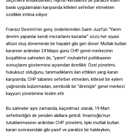
seçimlere endekslerken, rejimin kendilerini de paralize eden
baskı uygulamaları karşısında kitleleri seferber etmekten
özellikle imtina ediyor.
Fransız Devrimi’nin genç önderlerinden Saint-Just’ün “Yarım
devrim yapanlar kendi mezarlarını kazarlar” sözü her siyasi
altüst oluş döneminde bir hayalet gibi geri döner. Mutlak butlan
kararının ardından 24 Mayıs günü CHP genel merkezinin
boşaltılma sahneleri de, “yarım” muhalefet politikasının
sonuçlarını göstermesi açısından ibretlikti. Özel yönetimi;
hukuksuz olduğunu, tanımadıklarını ilan ettikleri yargı kararı
karşısında, CHP tabanını seferber etmeden, kitlesel bir eylem
çağrısında bulunmadan, sembolik bir “direnişle” genel merkezi
kayyum yönetimine teslim etti.
Bu sahneler aynı zamanda, kaçınılmaz olarak, 19 Mart
seferberliğini de yeniden akıllara getirdi. İmamoğlu’nun
tutuklanmasının ardından CHP yönetimi, tıpkı mutlak butlan
kararı sonrasındaki gibi pasif ve paralize bir haldeyken,