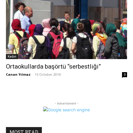
Kadın
Ortaokullarda başörtü “serbestliği”
Canan Yılmaz
-
15 October 2014
0
- Advertisment -
MOST READ