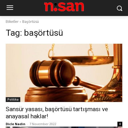
Etiketler
Başörtüsü
Tag:
başörtüsü
Politika
Sansür yasası, başörtüsü tartışması ve
anayasal haklar!
Dicle Nadin
-
7 November 2022
0