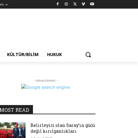
es
KÜLTÜR/BILIM
HUKUK
- Advertisment -
MOST READ
Belirleyici olan Saray’ın gücü
değil kırılganlıkları