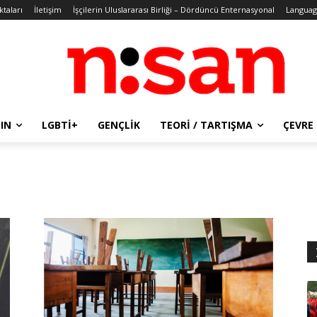
ktaları
İletişim
İşçilerin Uluslararası Birliği – Dördüncü Enternasyonal
Languag
IN
LGBTİ+
GENÇLIK
TEORI / TARTIŞMA
ÇEVRE