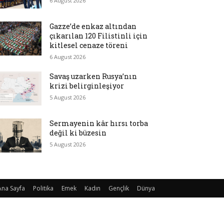
6 August 2026
Gazze’de enkaz altından
çıkarılan 120 Filistinli için
kitlesel cenaze töreni
6 August 2026
Savaş uzarken Rusya’nın
krizi belirginleşiyor
5 August 2026
Sermayenin kâr hırsı torba
değil ki büzesin
5 August 2026
Ana Sayfa
Politika
Emek
Kadın
Gençlik
Dünya