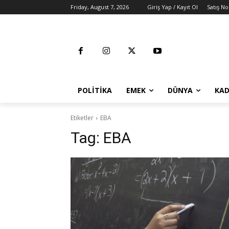
Friday, August 7, 2026
Giriş Yap / Kayıt Ol
Satış No
POLITIKA
EMEK
DÜNYA
KAD
Etiketler
EBA
Tag:
EBA