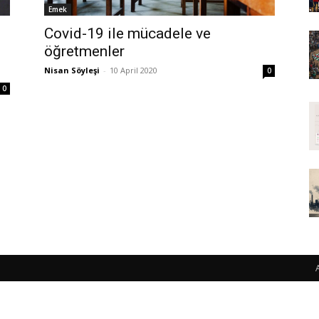
Emek
Covid-19 ile mücadele ve
öğretmenler
Nisan Söyleşi
-
10 April 2020
0
0