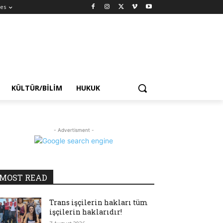
es
KÜLTÜR/BILIM
HUKUK
- Advertisment -
MOST READ
Trans işçilerin hakları tüm
işçilerin haklarıdır!