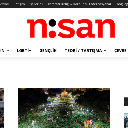
ktaları
İletişim
İşçilerin Uluslararası Birliği – Dördüncü Enternasyonal
Languag
IN
LGBTİ+
GENÇLIK
TEORI / TARTIŞMA
ÇEVRE