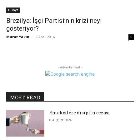
Dünya
Brezilya: İşçi Partisi’nin krizi neyi
gösteriyor?
Murat Yakın
-
17 April 2016
0
- Advertisment -
MOST READ
Emekçilere disiplin cezası
8 August 2026