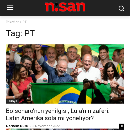
Etiketler
PT
Tag:
PT
Dünya
Bolsonaro’nun yenilgisi, Lula’nın zaferi:
Latin Amerika sola mı yöneliyor?
Görkem Duru
-
2 November 2022
0