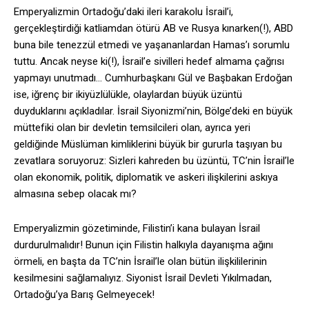
Emperyalizmin Ortadoğu’daki ileri karakolu İsrail’i,
gerçekleştirdiği katliamdan ötürü AB ve Rusya kınarken(!), ABD
buna bile tenezzül etmedi ve yaşananlardan Hamas’ı sorumlu
tuttu. Ancak neyse ki(!), İsrail’e sivilleri hedef almama çağrısı
yapmayı unutmadı… Cumhurbaşkanı Gül ve Başbakan Erdoğan
ise, iğrenç bir ikiyüzlülükle, olaylardan büyük üzüntü
duyduklarını açıkladılar. İsrail Siyonizmi’nin, Bölge’deki en büyük
müttefiki olan bir devletin temsilcileri olan, ayrıca yeri
geldiğinde Müslüman kimliklerini büyük bir gururla taşıyan bu
zevatlara soruyoruz: Sizleri kahreden bu üzüntü, TC’nin İsrail’le
olan ekonomik, politik, diplomatik ve askeri ilişkilerini askıya
almasına sebep olacak mı?
Emperyalizmin gözetiminde, Filistin’i kana bulayan İsrail
durdurulmalıdır! Bunun için Filistin halkıyla dayanışma ağını
örmeli, en başta da TC’nin İsrail’le olan bütün ilişkililerinin
kesilmesini sağlamalıyız. Siyonist İsrail Devleti Yıkılmadan,
Ortadoğu’ya Barış Gelmeyecek!