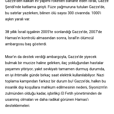
Gazze’den kalkan ev yapımı roketleri bahane eden İsrail, Gazze
Şeridi’nde katliama girişti. Füze yağmuruna tutulan Gazze’de,
bu satırlar yazılırken, bilinen ölü sayısı 300 civarında. 1000’i
aşkın yaralı var.
38 yıllık İsrail işgalinin 2005’te sonlandığı Gazze’de, 2007’de
Hamas’ın kontrolü almasından sonra, İsrail’in ölümcül
ambargosu baş gösterdi.
Mısır’ın da destek verdiği ambargoyla, Gazze’de yiyecek
bulmak bir mucize haline gelirken, ilaç yokluğundan hastalar
yaşamını yitiriyor; yakıt sevkiyatı tamamen durmuş durumda,
en iyi ihtimalle günde birkaç saat elektrik kullanılabiliyor. Nazi
toplama kampından farksız bir durum bu! Gazze’de, halkın bu
insanlık dışı koşullara mahkum edilmesinin nedeni, Siyonizm’in
zulmünden olduğu kadar, işbirlikçi El Fetih yönetiminden de
usanmış olmaları ve daha radikal görünen Hamas’ı
desteklemeleri.