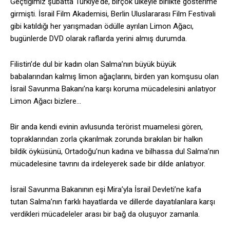
Geçtiğimiz şubatta Türkiye’de, birçok ülkeyle birlikte gösterime
girmişti. İsrail Film Akademisi, Berlin Uluslararası Film Festivali
gibi katıldığı her yarışmadan ödülle ayrılan Limon Ağacı,
bugünlerde DVD olarak raflarda yerini almış durumda.
Filistin’de dul bir kadın olan Salma’nın büyük büyük
babalarından kalmış limon ağaçlarını, birden yan komşusu olan
İsrail Savunma Bakanı’na karşı koruma mücadelesini anlatıyor
Limon Ağacı bizlere…
Bir anda kendi evinin avlusunda terörist muamelesi gören,
topraklarından zorla çıkarılmak zorunda bırakılan bir halkın
bildik öyküsünü, Ortadoğu’nun kadına ve bilhassa dul Salma’nın
mücadelesine tavrını da irdeleyerek sade bir dilde anlatıyor.
İsrail Savunma Bakanının eşi Mira’yla İsrail Devleti’ne kafa
tutan Salma’nın farklı hayatlarda ve dillerde dayatılanlara karşı
verdikleri mücadeleler arası bir bağ da oluşuyor zamanla.