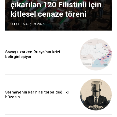
çıkarılan 120 Filistinli için
kitlesel cenaze töreni
UIT-CI
-
6 August 2026
Savaş uzarken Rusya’nın krizi
belirginleşiyor
Sermayenin kâr hırsı torba değil ki
büzesin