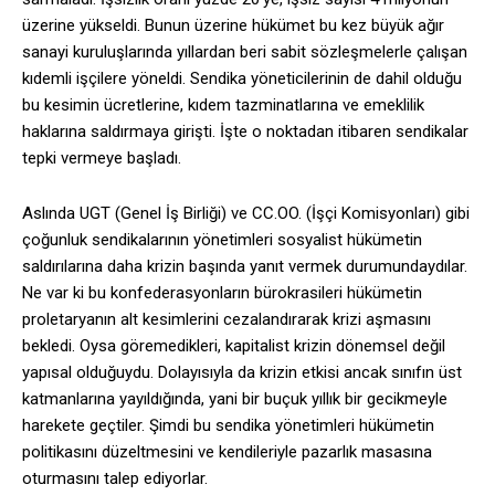
üzerine yükseldi. Bunun üzerine hükümet bu kez büyük ağır
sanayi kuruluşlarında yıllardan beri sabit sözleşmelerle çalışan
kıdemli işçilere yöneldi. Sendika yöneticilerinin de dahil olduğu
bu kesimin ücretlerine, kıdem tazminatlarına ve emeklilik
haklarına saldırmaya girişti. İşte o noktadan itibaren sendikalar
tepki vermeye başladı.
Aslında UGT (Genel İş Birliği) ve CC.OO. (İşçi Komisyonları) gibi
çoğunluk sendikalarının yönetimleri sosyalist hükümetin
saldırılarına daha krizin başında yanıt vermek durumundaydılar.
Ne var ki bu konfederasyonların bürokrasileri hükümetin
proletaryanın alt kesimlerini cezalandırarak krizi aşmasını
bekledi. Oysa göremedikleri, kapitalist krizin dönemsel değil
yapısal olduğuydu. Dolayısıyla da krizin etkisi ancak sınıfın üst
katmanlarına yayıldığında, yani bir buçuk yıllık bir gecikmeyle
harekete geçtiler. Şimdi bu sendika yönetimleri hükümetin
politikasını düzeltmesini ve kendileriyle pazarlık masasına
oturmasını talep ediyorlar.