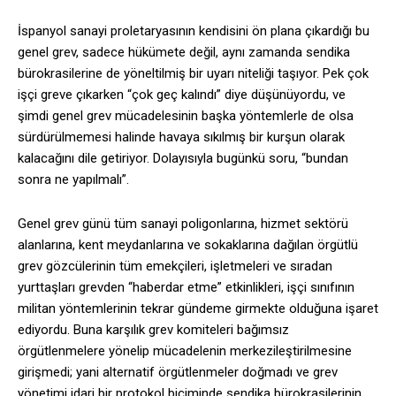
İspanyol sanayi proletaryasının kendisini ön plana çıkardığı bu
genel grev, sadece hükümete değil, aynı zamanda sendika
bürokrasilerine de yöneltilmiş bir uyarı niteliği taşıyor. Pek çok
işçi greve çıkarken “çok geç kalındı” diye düşünüyordu, ve
şimdi genel grev mücadelesinin başka yöntemlerle de olsa
sürdürülmemesi halinde havaya sıkılmış bir kurşun olarak
kalacağını dile getiriyor. Dolayısıyla bugünkü soru, “bundan
sonra ne yapılmalı”.
Genel grev günü tüm sanayi poligonlarına, hizmet sektörü
alanlarına, kent meydanlarına ve sokaklarına dağılan örgütlü
grev gözcülerinin tüm emekçileri, işletmeleri ve sıradan
yurttaşları grevden “haberdar etme” etkinlikleri, işçi sınıfının
militan yöntemlerinin tekrar gündeme girmekte olduğuna işaret
ediyordu. Buna karşılık grev komiteleri bağımsız
örgütlenmelere yönelip mücadelenin merkezileştirilmesine
girişmedi; yani alternatif örgütlenmeler doğmadı ve grev
yönetimi idari bir protokol biçiminde sendika bürokrasilerinin