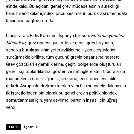
elinde kaldı. Bu açıdan, genel grev mücadelesinin sürekliliği
henüz sendikalar içindeki öncü kesimlerin bürokrasi üzerindeki
basıncına bağlı durumda.
Uluslararası Birlik Komitesi İspanya bileşeni
Enternasyonalist
Mücadele
, grev öncesi günlerde ve genel grev boyunca,
sendika bürokrasisinin yetersizliklerine ilişkin eleştirilerini
sürdürmekle birlikte, tüm gücünü grevin başarısına hasretti.
Grev gözcüleri eylemliliklerine, çeşitli bölgelerde oluşturulan
genel işçi toplantılarına, gösteri ve mitinglere katıldı; buralarda
mücadelenin sürekliliğine ilişkin görüşlerini, önerilerini dile
getirdi. Avrupa’da doğmakta olan yeni bir mücadele dalgasının
ilk işaretlerinden biri olarak bu genel grevin politik plandaki
somutlanması için, yani devrimci partinin inşası için uğraş
verdi.
İşsizlik
TAGS