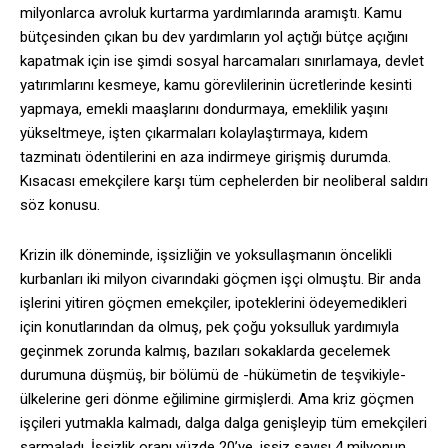
milyonlarca avroluk kurtarma yardımlarında aramıştı. Kamu
bütçesinden çıkan bu dev yardımların yol açtığı bütçe açığını
kapatmak için ise şimdi sosyal harcamaları sınırlamaya, devlet
yatırımlarını kesmeye, kamu görevlilerinin ücretlerinde kesinti
yapmaya, emekli maaşlarını dondurmaya, emeklilik yaşını
yükseltmeye, işten çıkarmaları kolaylaştırmaya, kıdem
tazminatı ödentilerini en aza indirmeye girişmiş durumda.
Kısacası emekçilere karşı tüm cephelerden bir neoliberal saldırı
söz konusu.
Krizin ilk döneminde, işsizliğin ve yoksullaşmanın öncelikli
kurbanları iki milyon civarındaki göçmen işçi olmuştu. Bir anda
işlerini yitiren göçmen emekçiler, ipoteklerini ödeyemedikleri
için konutlarından da olmuş, pek çoğu yoksulluk yardımıyla
geçinmek zorunda kalmış, bazıları sokaklarda gecelemek
durumuna düşmüş, bir bölümü de -hükümetin de teşvikiyle-
ülkelerine geri dönme eğilimine girmişlerdi. Ama kriz göçmen
işçileri yutmakla kalmadı, dalga dalga genişleyip tüm emekçileri
sarmaladı. İşsizlik oranı yüzde 20’ye, işsiz sayısı 4 milyonun