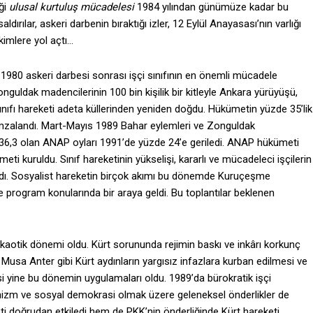
ği
ulusal kurtuluş mücadelesi
1984 yılından günümüze kadar bu
ırılar, askeri darbenin bıraktığı izler, 12 Eylül Anayasası’nın varlığı
ikimlere yol açtı…
1980 askeri darbesi sonrası işçi sınıfının en önemli mücadele
guldak madencilerinin 100 bin kişilik bir kitleyle Ankara yürüyüşü,
ınıfı hareketi adeta küllerinden yeniden doğdu. Hükümetin yüzde 35’lik
 imzalandı. Mart-Mayıs 1989 Bahar eylemleri ve Zonguldak
 36,3 olan ANAP oyları 1991’de yüzde 24’e geriledi. ANAP hükümeti
eti kuruldu. Sınıf hareketinin yükselişi, kararlı ve mücadeleci işçilerin
ladı. Sosyalist hareketin birçok akımı bu dönemde Kuruçeşme
ve program konularında bir araya geldi. Bu toplantılar beklenen
kaotik dönemi oldu. Kürt sorununda rejimin baskı ve inkârı korkunç
usa Anter gibi Kürt aydınların yargısız infazlara kurban edilmesi ve
i yine bu dönemin uygulamaları oldu. 1989’da bürokratik işçi
inizm ve sosyal demokrasi olmak üzere geleneksel önderlikler de
eti doğrudan etkiledi hem de PKK’nin önderliğinde Kürt hareketi