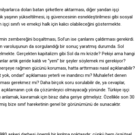
ilyarlarca doları batan şirketlere aktarması, diğer yandan işçi
ilik yaşının yükseltilmesi, iş güvencesinin esnekleştirilmesi gibi sosyal
 işçi sınıfı ve emekçi halk için kalıcı olabileceğini göstermekte.
min zembereğini boşaltması, Sol’un ise çanlarını çaldırması gerekirdi.
’un varoluşunun da sorgulandığı bir sonuç yaratmış durumda. Sol
elmekte. Gerçekten kapitalizm gibi Sol da mı krizde? Pekiyi ama hangi
unlar artık geride kaldı ve “yeni” bir şeyler söylemek mi gerekiyor?
herşeye rağmen gücünü koruması, hatta arttırması nasıl açıklanabilir?
t yok, ondan” açıklaması yeterli ve inandırıcı mı? Muhalefet denen
ması gerekmez mi? Daha birçok soru sorulabilir de, ya cevaplar,
açıklamanın çok da çözümleyici olmayacağı yönünde. Türkiye işçi
ü anlamak, kavramak için biraz daha geriye gitmeliyiz. Özellikle son 30
miş bize sınıf hareketinin genel bir görünümünü de sunacaktır.
n 1980 askeri darbesi önemli bir kırılma noktasıdır; çünkü hem örgütsel