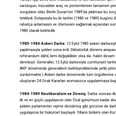
varoluşun, mücadele araç ve yöntemlerinin tamamen yenid
sorgulanır oldu. Berlin Duvarı’nın 1989’da yıkılması bu sorg
tetikledi. Dolayısıyla bu iki tarihin (1980 ve 1989) bugün
rahatça anlamasını ve izlemesini sağlamak açısından son 30
1980 olarak belirledik.
1980-1984 Askeri Darbe
: 12 Eylül 1980 askeri darbesi
yapılmasıyla şeklen sona erdi. Diktatörlük dönemi anayas
referandum dâhil, kimi değişiklikler olsa da- halen devam 
derinleşti. Generaller, 12 Eylül darbesiyle cumhuriyet tarih
AKP döneminde generallerin belirleyiciliklerinde yetki yiti
sürdürmekte.) Askeri darbe döneminde tüm örgütlenme ve ey
oluşturan 24 Ocak Kararları acımasızca uygulanmaya baş
1984-1989 Neoliberalizm ve Direniş:
Darbe sonrası ilk
ilk ve en güçlü uygulayıcısı olan Özal günümüze kadar deva
şeklen parlamenter rejime dönülmüş gibi görünse de darbe
uygulayıcısı bir hükümet baştaydı. Yılların birikimi olan 