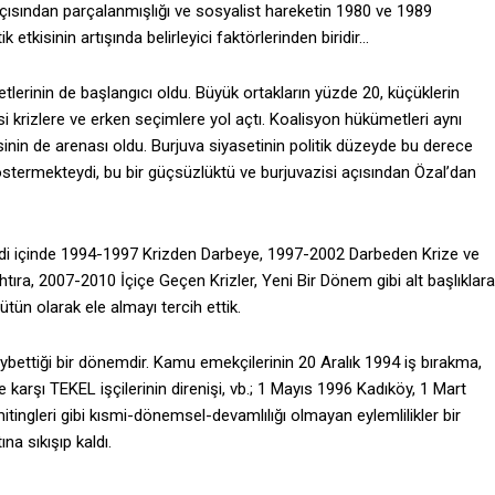
 açısından parçalanmışlığı ve sosyalist hareketin 1980 ve 1989
etkisinin artışında belirleyici faktörlerinden biridir…
lerinin de başlangıcı oldu. Büyük ortakların yüzde 20, küçüklerin
asi krizlere ve erken seçimlere yol açtı. Koalisyon hükümetleri aynı
inin de arenası oldu. Burjuva siyasetinin politik düzeyde bu derece
 göstermekteydi, bu bir güçsüzlüktü ve burjuvazisi açısından Özal’dan
i içinde 1994-1997 Krizden Darbeye, 1997-2002 Darbeden Krize ve
ıra, 2007-2010 İçiçe Geçen Krizler, Yeni Bir Dönem gibi alt başlıklara
bütün olarak ele almayı tercih ettik.
ybettiği bir dönemdir. Kamu emekçilerinin 20 Aralık 1994 iş bırakma,
arşı TEKEL işçilerinin direnişi, vb.; 1 Mayıs 1996 Kadıköy, 1 Mart
ngleri gibi kısmi-dönemsel-devamlılığı olmayan eylemlilikler bir
na sıkışıp kaldı.