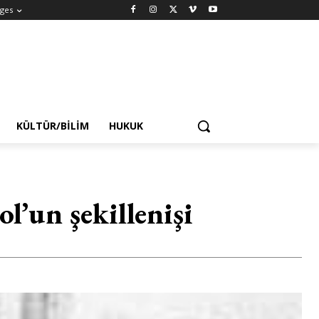
ges
KÜLTÜR/BILIM
HUKUK
l’un şekillenişi