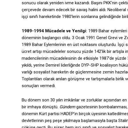
sonucu olarak yeniden ivme kazandı. Başını PKK’nin çekti
çerçevede devam edecek bir savaş halini aldı. Neoliberal sald
işçi sınıfı hareketinde 1980’lerin sonlarına gelindiğinde bir
1989-1994 Mücadele ve Yenilgi:
1989 Bahar eylemleri 
döneminin başlangıcı oldu. 3 Ocak 1991 Genel Grevi ve Zon
1989 Bahar Eylemlerinin en üst noktasını oluşturdu. İşçi s
ücret artışı mücadeleler sonucu yüzde 142’lik bir artışla
madencilerinin mücadelesinin de etkisiyle 1987’de yüzde
yıkıldı, yerine Demirel liderliğinde DYP-SHP koalisyon hüküm
varlığı sosyalist hareketin de güçlenmesine zemin hazır
Toplantıları olarak anılan görüşme ve tartışmalarla birlik 
sonuçları vermedi.
Bu dönem son 30 yılın imkânlar ve zorluklar açısından en 
bir imhaya dönüştü.
Gündem
gazetesinin bombalanması, M
dönemin Kürt partisi HADEP’in birçok üyesinin katledilmes
devletlerinin peş peşe yıkılmaya başlamasıyla başta Stal
çöküşe geçti. Bu süreç hem işçi sınıfı ve sosyalist harek