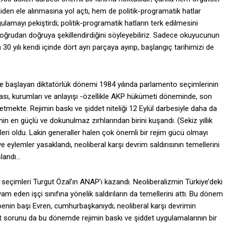
en ele alınmasına yol açtı, hem de politik-programatik hatlar
ulamayı pekiştirdi; politik-programatik hatların terk edilmesini
ü doğrudan doğruya şekillendirdiğini söyleyebiliriz. Sadece okuyucunun
 yılı kendi içinde dört ayrı parçaya ayırıp, başlangıç tarihimizi de
yle başlayan diktatörlük dönemi 1984 yılında parlamento seçimlerinin
ası, kurumları ve anlayışı -özellikle AKP hükümeti döneminde, son
etmekte. Rejimin baskı ve şiddet niteliği 12 Eylül darbesiyle daha da
inin en güçlü ve dokunulmaz zırhlarından birini kuşandı. (Sekiz yıllık
mleri oldu. Lakin generaller halen çok önemli bir rejim gücü olmayı
lemler yasaklandı, neoliberal karşı devrim saldırısının temellerini
landı…
 seçimleri Turgut Özal’ın ANAP’ı kazandı. Neoliberalizmin Türkiye’deki
m eden işçi sınıfına yönelik saldırıların da temellerini attı. Bu dönem
nin başı Evren, cumhurbaşkanıydı; neoliberal karşı devrimin
Kürt sorunu da bu dönemde rejimin baskı ve şiddet uygulamalarının bir