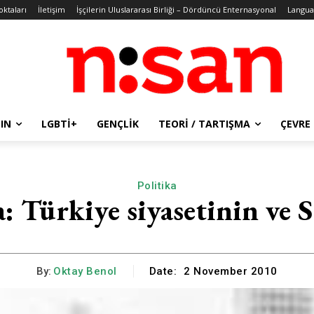
oktaları
İletişim
İşçilerin Uluslararası Birliği – Dördüncü Enternasyonal
Langua
IN
LGBTİ+
GENÇLIK
TEORI / TARTIŞMA
ÇEVRE
Politika
: Türkiye siyasetinin ve So
By:
Oktay Benol
Date:
2 November 2010