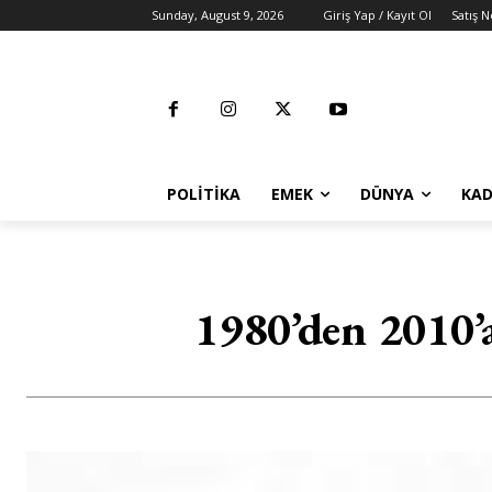
Sunday, August 9, 2026
Giriş Yap / Kayıt Ol
Satış N
POLITIKA
EMEK
DÜNYA
KAD
1980’den 2010’a