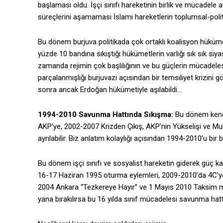
başlaması oldu. İşçi sınıfı hareketinin birlik ve mücadele
süreçlerini aşamaması İslami hareketlerin toplumsal-politik 
Bu dönem burjuva politikada çok ortaklı koalisyon hükümet
yüzde 10 bandına sıkıştığı hükümetlerin varlığı sık sık siy
zamanda rejimin çok başlılığının ve bu güçlerin mücadeles
parçalanmışlığı burjuvazi açısından bir temsiliyet krizini
sonra ancak Erdoğan hükümetiyle aşılabildi…
1994-2010 Savunma Hattında Sıkışma:
Bu dönem kend
AKP’ye, 2002-2007 Krizden Çıkış, AKP’nin Yükselişi ve Muht
ayrılabilir. Biz anlatım kolaylığı açısından 1994-2010’u bir 
Bu dönem işçi sınıfı ve sosyalist hareketin giderek güç ka
16-17 Haziran 1995 oturma eylemleri, 2009-2010’da 4C’ye k
2004 Ankara “Tezkereye Hayır” ve 1 Mayıs 2010 Taksim miti
yana bırakılırsa bu 16 yılda sınıf mücadelesi savunma hattı