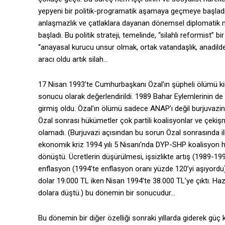
yepyeni bir politik-programatik aşamaya geçmeye başladı.
anlaşmazlık ve çatlaklara dayanan dönemsel diplomatik ma
başladı. Bu politik strateji, temelinde, “silahlı reformis
“anayasal kurucu unsur olmak, ortak vatandaşlık, anadilde 
aracı oldu artık silah…
17 Nisan 1993’te Cumhurbaşkanı Özal’ın şüpheli ölümü kim
sonucu olarak değerlendirildi. 1989 Bahar Eylemlerinin d
girmiş oldu. Özal’ın ölümü sadece ANAP’ı değil burjuvazin
Özal sonrası hükümetler çok partili koalisyonlar ve çekiş
olamadı. (Burjuvazi açısından bu sorun Özal sonrasında i
ekonomik kriz 1994 yılı 5 Nisanı’nda DYP-SHP koalisyon h
dönüştü. Ücretlerin düşürülmesi, işsizlikte artış (1989-19
enflasyon (1994’te enflasyon oranı yüzde 120’yi aşıyordu)
dolar 19.000 TL iken Nisan 1994’te 38.000 TL’ye çıktı. Ha
dolara düştü.) bu dönemin bir sonucudur…
Bu dönemin bir diğer özelliği sonraki yıllarda giderek güç