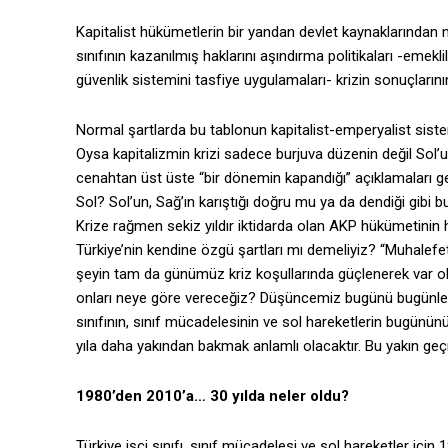
Kapitalist hükümetlerin bir yandan devlet kaynaklarından m
sınıfının kazanılmış haklarını aşındırma politikaları -emekl
güvenlik sistemini tasfiye uygulamaları- krizin sonuçlarının
Normal şartlarda bu tablonun kapitalist-emperyalist siste
Oysa kapitalizmin krizi sadece burjuva düzenin değil Sol
cenahtan üst üste “bir dönemin kapandığı” açıklamaları g
Sol? Sol’un, Sağ’ın karıştığı doğru mu ya da dendiği gibi b
Krize rağmen sekiz yıldır iktidarda olan AKP hükümetinin 
Türkiye’nin kendine özgü şartları mı demeliyiz? “Muhalefe
şeyin tam da günümüz kriz koşullarında güçlenerek var ol
onları neye göre vereceğiz? Düşüncemiz bugünü bugünle 
sınıfının, sınıf mücadelesinin ve sol hareketlerin bugünün
yıla daha yakından bakmak anlamlı olacaktır. Bu yakın geç
1980’den 2010’a… 30 yılda neler oldu?
Türkiye işçi sınıfı, sınıf mücadelesi ve sol hareketler içi