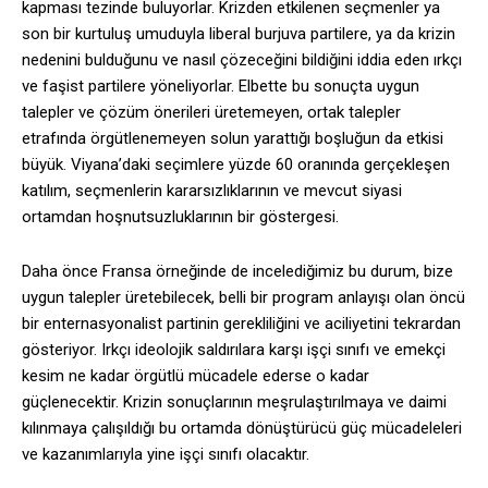
kapması tezinde buluyorlar. Krizden etkilenen seçmenler ya
son bir kurtuluş umuduyla liberal burjuva partilere, ya da krizin
nedenini bulduğunu ve nasıl çözeceğini bildiğini iddia eden ırkçı
ve faşist partilere yöneliyorlar. Elbette bu sonuçta uygun
talepler ve çözüm önerileri üretemeyen, ortak talepler
etrafında örgütlenemeyen solun yarattığı boşluğun da etkisi
büyük. Viyana’daki seçimlere yüzde 60 oranında gerçekleşen
katılım, seçmenlerin kararsızlıklarının ve mevcut siyasi
ortamdan hoşnutsuzluklarının bir göstergesi.
Daha önce Fransa örneğinde de incelediğimiz bu durum, bize
uygun talepler üretebilecek, belli bir program anlayışı olan öncü
bir enternasyonalist partinin gerekliliğini ve aciliyetini tekrardan
gösteriyor. Irkçı ideolojik saldırılara karşı işçi sınıfı ve emekçi
kesim ne kadar örgütlü mücadele ederse o kadar
güçlenecektir. Krizin sonuçlarının meşrulaştırılmaya ve daimi
kılınmaya çalışıldığı bu ortamda dönüştürücü güç mücadeleleri
ve kazanımlarıyla yine işçi sınıfı olacaktır.