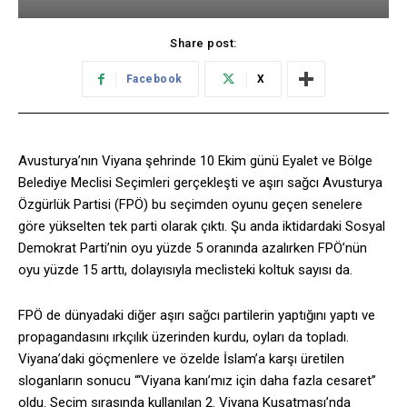
Share post:
Facebook
X
Avusturya’nın Viyana şehrinde 10 Ekim günü Eyalet ve Bölge
Belediye Meclisi Seçimleri gerçekleşti ve aşırı sağcı Avusturya
Özgürlük Partisi (FPÖ) bu seçimden oyunu geçen senelere
göre yükselten tek parti olarak çıktı. Şu anda iktidardaki Sosyal
Demokrat Parti’nin oyu yüzde 5 oranında azalırken FPÖ’nün
oyu yüzde 15 arttı, dolayısıyla meclisteki koltuk sayısı da.
FPÖ de dünyadaki diğer aşırı sağcı partilerin yaptığını yaptı ve
propagandasını ırkçılık üzerinden kurdu, oyları da topladı.
Viyana’daki göçmenlere ve özelde İslam’a karşı üretilen
sloganların sonucu “‘Viyana kanı’mız için daha fazla cesaret”
oldu. Seçim sırasında kullanılan 2. Viyana Kuşatması’nda