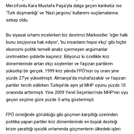
Merzifonlu Kara Mustafa Paşa’yla dalga geçen karikatür ise
‘Türk düşmanlığı’ ve ‘Nazi jargonu’ kullanımı suçlamalarına
sebep oldu.
Bu siyasal ortamı incelerken biz devrimci Marksistler ‘eğer halk
bunu seçiyorsa hak ediyor’, ‘bu insanların hepsi ırkçı’ gibi hiçbir
ekonomi-politik temelli analiz içermeyen argümanlar
üretmekten şiddetle kaçınırız. Biliyoruz ki özellikle kriz
dönemlerinde artan ırkçı söylemler ve faşizan partilerin
yükselişi bir gerçek. 1999 kriz yılında FPÖ’nün oy oranı yine
yüzde 27’ye yükselmişti. Almanya’da muhafazakâr ve faşizan
partiler tercih edilirken Türkiye’de aynı yıl MHP oyunu yüzde 10
oranında arttırmıştı. Yine 2009 Yerel Seçimleri’nde MHP’nin oyu
geçen seçime göre yüzde 5 artış göstermişti.
FPÖ örneğinde görüldüğü gibi göçmen karşıtlığı üzerinden
politika yapan partiler kriz dönemlerinde en büyük desteği
krizin yarattığı işsizlik ortamında göçmenlerin ülkedeki işleri