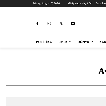
Friday, August 7, 2026
Giriş Yap / Kayıt Ol
Satış No
POLITIKA
EMEK
DÜNYA
KAD
Av