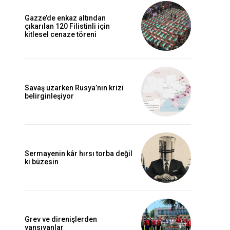
Gazze’de enkaz altından
çıkarılan 120 Filistinli için
kitlesel cenaze töreni
Savaş uzarken Rusya’nın krizi
belirginleşiyor
Sermayenin kâr hırsı torba değil
ki büzesin
Grev ve direnişlerden
yansıyanlar