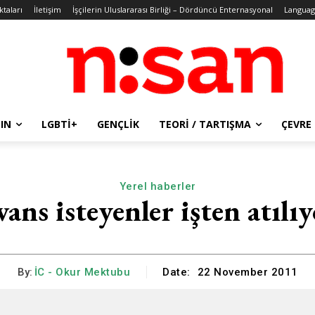
ktaları
İletişim
İşçilerin Uluslararası Birliği – Dördüncü Enternasyonal
Languag
IN
LGBTİ+
GENÇLIK
TEORI / TARTIŞMA
ÇEVRE
Yerel haberler
ans isteyenler işten atılı
By:
İC - Okur Mektubu
Date:
22 November 2011