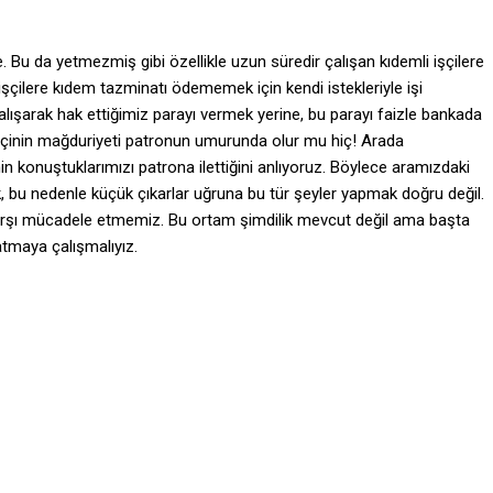
e. Bu da yetmezmiş gibi özellikle uzun süredir çalışan kıdemli işçilere
şçilere kıdem tazminatı ödememek için kendi istekleriyle işi
m çalışarak hak ettiğimiz parayı vermek yerine, bu parayı faizle bankada
işçinin mağduriyeti patronun umurunda olur mu hiç! Arada
in konuştuklarımızı patrona ilettiğini anlıyoruz. Böylece aramızdaki
rtak, bu nedenle küçük çıkarlar uğruna bu tür şeyler yapmak doğru değil.
na karşı mücadele etmemiz. Bu ortam şimdilik mevcut değil ama başta
atmaya çalışmalıyız.