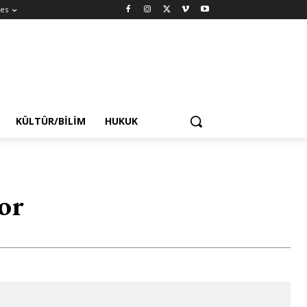
es
KÜLTÜR/BILIM
HUKUK
yor