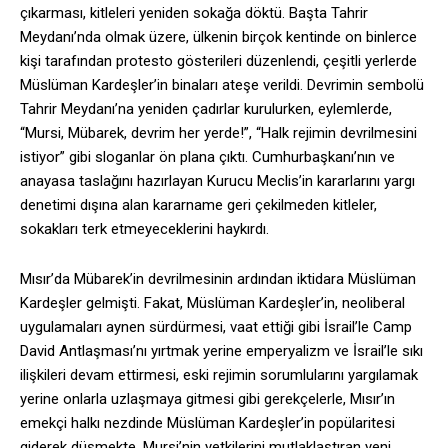
çıkarması, kitleleri yeniden sokağa döktü. Başta Tahrir
Meydanı’nda olmak üzere, ülkenin birçok kentinde on binlerce
kişi tarafından protesto gösterileri düzenlendi, çeşitli yerlerde
Müslüman Kardeşler’in binaları ateşe verildi. Devrimin sembolü
Tahrir Meydanı’na yeniden çadırlar kurulurken, eylemlerde,
“Mursi, Mübarek, devrim her yerde!”, “Halk rejimin devrilmesini
istiyor” gibi sloganlar ön plana çıktı. Cumhurbaşkanı’nın ve
anayasa taslağını hazırlayan Kurucu Meclis’in kararlarını yargı
denetimi dışına alan kararname geri çekilmeden kitleler,
sokakları terk etmeyeceklerini haykırdı.
Mısır’da Mübarek’in devrilmesinin ardından iktidara Müslüman
Kardeşler gelmişti. Fakat, Müslüman Kardeşler’in, neoliberal
uygulamaları aynen sürdürmesi, vaat ettiği gibi İsrail’le Camp
David Antlaşması’nı yırtmak yerine emperyalizm ve İsrail’le sıkı
ilişkileri devam ettirmesi, eski rejimin sorumlularını yargılamak
yerine onlarla uzlaşmaya gitmesi gibi gerekçelerle, Mısır’ın
emekçi halkı nezdinde Müslüman Kardeşler’in popülaritesi
giderek düşmekte. Mursi’nin yetkilerini mutlaklaştıran yeni