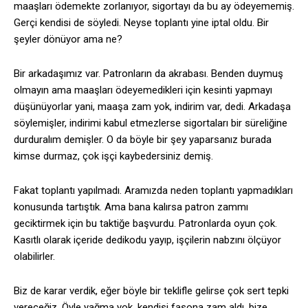
maaşları ödemekte zorlanıyor, sigortayı da bu ay ödeyememiş.
Gerçi kendisi de söyledi. Neyse toplantı yine iptal oldu. Bir
şeyler dönüyor ama ne?
Bir arkadaşımız var. Patronların da akrabası. Benden duymuş
olmayın ama maaşları ödeyemedikleri için kesinti yapmayı
düşünüyorlar yani, maaşa zam yok, indirim var, dedi. Arkadaşa
söylemişler, indirimi kabul etmezlerse sigortaları bir süreliğine
durduralım demişler. O da böyle bir şey yaparsanız burada
kimse durmaz, çok işçi kaybedersiniz demiş.
Fakat toplantı yapılmadı. Aramızda neden toplantı yapmadıkları
konusunda tartıştık. Ama bana kalırsa patron zammı
geciktirmek için bu taktiğe başvurdu. Patronlarda oyun çok.
Kasıtlı olarak içeride dedikodu yayıp, işçilerin nabzını ölçüyor
olabilirler.
Biz de karar verdik, eğer böyle bir teklifle gelirse çok sert tepki
vereceğiz. Öyle yağma yok, kendisi fasona zam aldı, bize