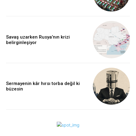
Savaş uzarken Rusya’nın krizi
belirginleşiyor
Sermayenin kâr hırsı torba değil ki
büzesin