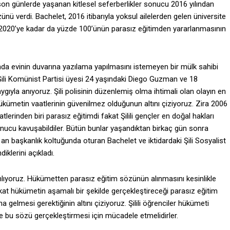
son günlerde yaşanan kitlesel seferberlikler sonucu 2016 yılından
zünü verdi.
Bachelet, 2016 itibarıyla yoksul ailelerden gelen üniversite
ve 2020’ye kadar da yüzde 100’ünün parasız eğitimden yararlanmasının
nda evinin duvarına yazılama yapılmasını istemeyen bir mülk sahibi
Şili Komünist Partisi üyesi 24 yaşındaki Diego Guzman ve 18
ygıyla anıyoruz. Şili polisinin düzenlemiş olma ihtimali olan olayın en
hükümetin vaatlerinin güvenilmez olduğunun altını çiziyoruz. Zira 2006
erinden biri parasız eğitimdi fakat Şilili gençler en doğal hakları
sonucu kavuşabildiler. Bütün bunlar yaşandıktan birkaç gün sonra
an başkanlık koltuğunda oturan Bachelet ve iktidardaki Şili Sosyalist
klerini açıkladı.
mlıyoruz. Hükümetten parasız eğitim sözünün alınmasını kesinlikle
 Fakat hükümetin aşamalı bir şekilde gerçekleştireceği parasız eğitim
elmesi gerektiğinin altını çiziyoruz. Şilili öğrenciler hükümeti
e bu sözü gerçekleştirmesi için mücadele etmelidirler.