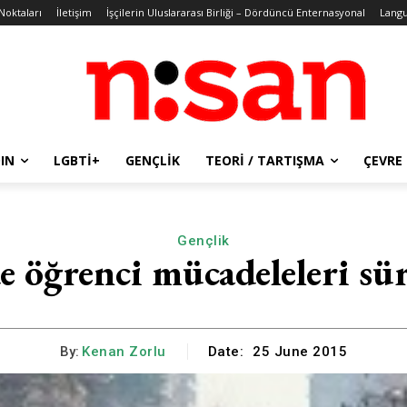
 Noktaları
İletişim
İşçilerin Uluslararası Birliği – Dördüncü Enternasyonal
Lang
IN
LGBTİ+
GENÇLIK
TEORI / TARTIŞMA
ÇEVRE
Gençlik
de öğrenci mücadeleleri s
By:
Kenan Zorlu
Date:
25 June 2015