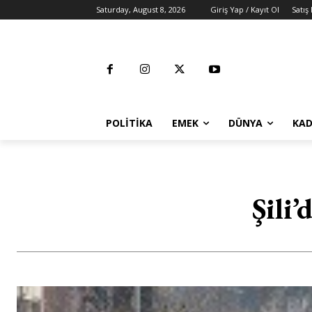
Saturday, August 8, 2026
Giriş Yap / Kayıt Ol
Satış
POLITIKA
EMEK
DÜNYA
KAD
Şili’