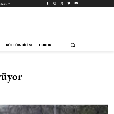
uages
KÜLTÜR/BILIM
HUKUK
ürüyor