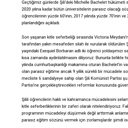
Geçtiğimiz günlerde Şili’deki Michelle Bachelet hükümeti 
2020 yılına kadar bütün üniversitelerin parasız olacağı sö
öğrencilerinin yüzde 60’ının, 2017 yılında yüzde 70’inin 
planlandığını açıkladı.
Son yaşanan kitle seferbeliği sırasında Victoria Meydanı’
tarafından yakın mesafeden silah ile vurularak öldürülen 
yaşındaki Exequiel Borbaran adlı iki öğrenci yoldaşımızı sa
kısa zamanda aydınlatılmasını diliyoruz. Bununla birlikte 
yılında cumhurbaşkanlığı makamına oturan Bachelet’in vaatl
olan parasız eğitime ancak 9 yıllık sürekli bir mücadele 
mecliste 6 sandalyeye sahip olan Şili Komünist Partisi şu 
Partisi’ne gerçekleştirecekleri reformlar konusunda güvendi
Şilili öğrencilerin haklı ve kahramanca mücadelesini sela
kitle seferberliklerinin bir zaferi olarak nitelendiriyoruz.
programının mücadeleyi düşürmek değil arttırmak anlamına g
parasız eğitim sözünü vermek için zorlamışlardır şimdi is