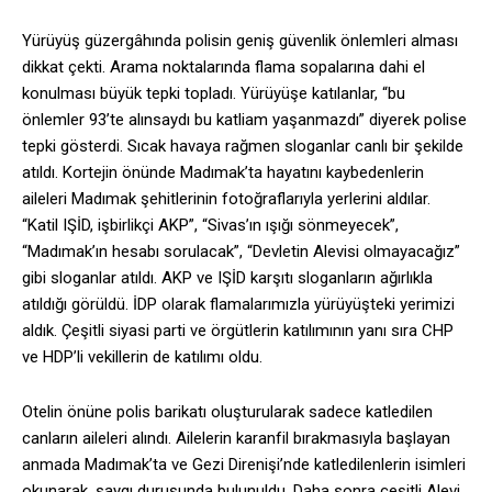
Yürüyüş güzergâhında polisin geniş güvenlik önlemleri alması
dikkat çekti. Arama noktalarında flama sopalarına dahi el
konulması büyük tepki topladı. Yürüyüşe katılanlar, “bu
önlemler 93’te alınsaydı bu katliam yaşanmazdı” diyerek polise
tepki gösterdi. Sıcak havaya rağmen sloganlar canlı bir şekilde
atıldı. Kortejin önünde Madımak’ta hayatını kaybedenlerin
aileleri Madımak şehitlerinin fotoğraflarıyla yerlerini aldılar.
“Katil IŞİD, işbirlikçi AKP”, “Sivas’ın ışığı sönmeyecek”,
“Madımak’ın hesabı sorulacak”, “Devletin Alevisi olmayacağız”
gibi sloganlar atıldı. AKP ve IŞİD karşıtı sloganların ağırlıkla
atıldığı görüldü. İDP olarak flamalarımızla yürüyüşteki yerimizi
aldık. Çeşitli siyasi parti ve örgütlerin katılımının yanı sıra CHP
ve HDP’li vekillerin de katılımı oldu.
Otelin önüne polis barikatı oluşturularak sadece katledilen
canların aileleri alındı. Ailelerin karanfil bırakmasıyla başlayan
anmada Madımak’ta ve Gezi Direnişi’nde katledilenlerin isimleri
okunarak, saygı duruşunda bulunuldu. Daha sonra çeşitli Alevi