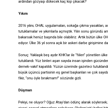
ardından gözyaşı dökecek kaç kişi çıkacak?
Yıkım
2016 yılını; OHAL uygulamaları, sokağa çıkma yasakları, a
tutuklamalar ve yıkımlarla açmıştık. Yılın sonu göründü 
bakarsak henüz başında bile olabiliriz. Artık bütün ülke O
ediyor. Ülke 36 yıl sonra açık bir askeri darbe girişimine d
Sonuç: Yaklaşık beş aydır KHK’lar ile “fiilen” yönetilen 
tutuklandı. Yüz binleri aşan sayıda insan işinden gücünden
dernek-vakıf kapatıldı. Yüzün üzerinde gazeteci tutuklandı
büyük üçüncü partisinin eş genel başkanları ve çok sayıda
fikir, “onu öyle bırakmam!” sözünde gizli.
Düşman
Pekiyi, ne oluyor? Oğuz Atay’dan ödünç alarak söylersek; ü