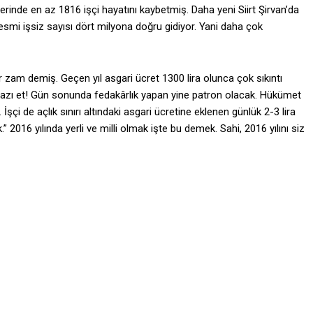
tlerinde en az 1816 işçi hayatını kaybetmiş. Daha yeni Siirt Şirvan’da
Resmi işsiz sayısı dört milyona doğru gidiyor. Yani daha çok
zam demiş. Geçen yıl asgari ücret 1300 lira olunca çok sıkıntı
razı et! Gün sonunda fedakârlık yapan yine patron olacak. Hükümet
çi de açlık sınırı altındaki asgari ücretine eklenen günlük 2-3 lira
2016 yılında yerli ve milli olmak işte bu demek. Sahi, 2016 yılını siz