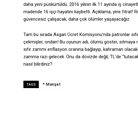
daha yeni püskürtüldü. 2016 yılının ilk 11 ayında iş cinaye
madende 16 işçi hayatını kaybetti. Açıklama, yine fıtrat! 
güvencesiz çalışacak, daha çok ölümler yaşayacağız.
Tam bu sırada Asgari Ücret Komisyonu’nda patronlar sıfır 
çekmişler, ondan! Bu oyunun adı, ölümü göster, sıtmaya 
sıfır zammı enflasyon oranına bağlayıp, kahraman olacak. İş
zamma razı gelecek. Onu da dövizde değil, TL’de “tutacak.” 
nasıl bilirdiniz?
* Manşet
TAGS