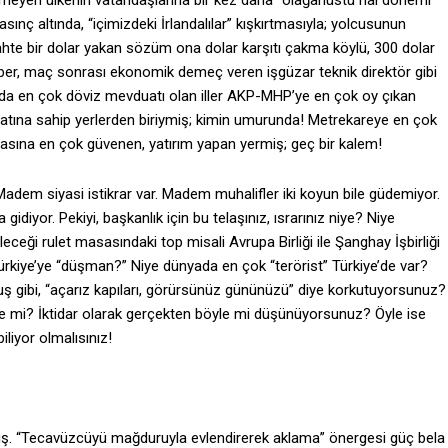
tmeyen ülkenin vatandaşlarına bir kez daha “olağanüstü hal dönemi
sınç altında, “içimizdeki İrlandalılar” kışkırtmasıyla; yolcusunun
hte bir dolar yakan sözüm ona dolar karşıtı çakma köylü, 300 dolar
er, maç sonrası ekonomik demeç veren işgüzar teknik direktör gibi
 arada en çok döviz mevduatı olan iller AKP-MHP’ye en çok oy çıkan
atına sahip yerlerden biriymiş; kimin umurunda! Metrekareye en çok
asına en çok güvenen, yatırım yapan yermiş; geç bir kalem!
 siyasi istikrar var. Madem muhalifler iki koyun bile güdemiyor.
iyor. Pekiyi, başkanlık için bu telaşınız, ısrarınız niye? Niye
eği rulet masasındaki top misali Avrupa Birliği ile Şanghay İşbirliği
ürkiye’ye “düşman?” Niye dünyada en çok “terörist” Türkiye’de var?
uş gibi, “açarız kapıları, görürsünüz gününüzü” diye korkutuyorsunuz?
ülke mi? İktidar olarak gerçekten böyle mi düşünüyorsunuz? Öyle ise
iliyor olmalısınız!
rmüş. “Tecavüzcüyü mağduruyla evlendirerek aklama” önergesi güç bela