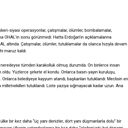
skeri-siyasi operasyonlar, çatışmalar, ölümler, bombalamalar,
ama OHAL’in sonu görünmedi. Hatta Erdoğan’ın açıklamalarına
HAL altında. Çatışmalar, ölümler, tutuklamalar da olanca hızıyla devam
ahi maruz kaldı.
ülke neredeyse tümden karakolluk olmuş durumda. On binlerce insan
 oldu. Yüzlerce şirkete el kondu. Onlarca basın-yayın kuruluşu,
. Onlarca belediyeye kayyum atandı, başkanları tutuklandı. Meclisin en
 milletvekilleri tutuklandı. Liste yazıya sığmayacak kadar uzun. Ana
lke bir kez daha “üç yanı denizler, dört yanı düşmanlarla dolu” bir