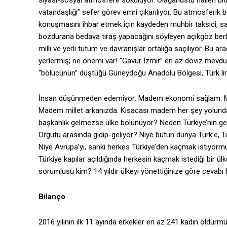
siyasi-sosyal atmosfere sokuluyor. Olağanüstü halleri bi
vatandaşlığı” sefer görev emri çıkarılıyor. Bu atmosferik ba
konuşmasını ihbar etmek için kaydeden muhbir taksici, sa
bozdurana bedava tıraş yapacağını söyleyen açıkgöz berb
milli ve yerli tutum ve davranışlar ortalığa saçılıyor. Bu
yerlermiş; ne önemi var! “Gavur İzmir” en az döviz mevdu
“bölücünün” düştüğü Güneydoğu Anadolu Bölgesi, Türk lir
İnsan düşünmeden edemiyor: Madem ekonomi sağlam. Madem
Madem millet arkanızda. Kısacası madem her şey yolunda gid
başkanlık gelmezse ülke bölünüyor? Neden Türkiye’nin gelec
Örgütü arasında gidip-geliyor? Niye bütün dünya Türk’e, T
Niye Avrupa’yı, sanki herkes Türkiye’den kaçmak istiyorm
Türkiye kapılar açıldığında herkesin kaçmak istediği bir 
sorumlusu kim? 14 yıldır ülkeyi yönettiğinize göre cevabı b
Bilanço
2016 yılının ilk 11 ayında erkekler en az 241 kadın öldü