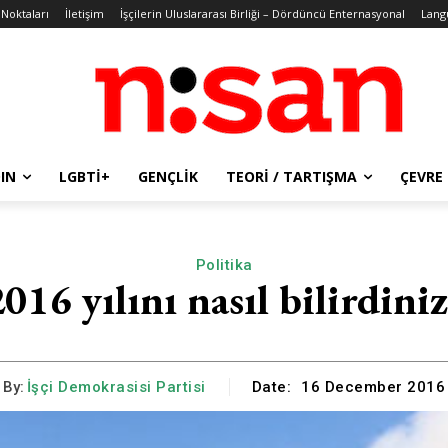
 Noktaları
İletişim
İşçilerin Uluslararası Birliği – Dördüncü Enternasyonal
Lang
IN
LGBTİ+
GENÇLIK
TEORI / TARTIŞMA
ÇEVRE
Politika
016 yılını nasıl bilirdini
By:
İşçi Demokrasisi Partisi
Date:
16 December 2016