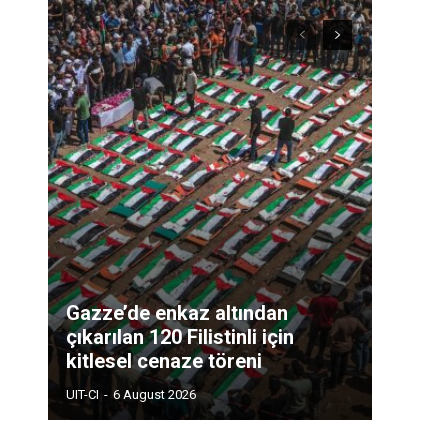
Gazze’de enkaz altından
çıkarılan 120 Filistinli için
kitlesel cenaze töreni
UIT-CI
-
6 August 2026