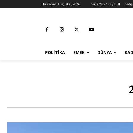
Thursday, August 6, 2026
Giriş Yap / Kayıt Ol
Satış
POLITIKA
EMEK
DÜNYA
KAD
2