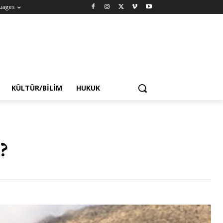
uages
KÜLTÜR/BILIM
HUKUK
z?