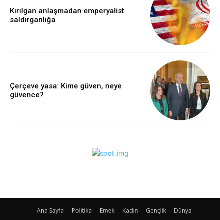
Kırılgan anlaşmadan emperyalist
saldırganlığa
Çerçeve yasa: Kime güven, neye
güvence?
Ana Sayfa
Politika
Emek
Kadın
Gençlik
Dünya