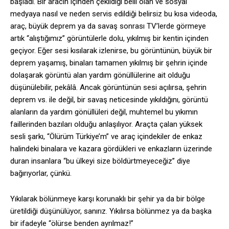
başladı. Bir aracın içinden çekildiği belli olan ve sosyal
medyaya nasıl ve neden servis edildiği belirsiz bu kısa videoda,
araç, büyük deprem ya da savaş sonrası TV’lerde görmeye
artık “alıştığımız” görüntülerle dolu, yıkılmış bir kentin içinden
geçiyor. Eğer sesi kısılarak izlenirse, bu görüntünün, büyük bir
deprem yaşamış, binaları tamamen yıkılmış bir şehrin içinde
dolaşarak görüntü alan yardım gönüllülerine ait olduğu
düşünülebilir, pekâlâ. Ancak görüntünün sesi açılırsa, şehrin
deprem vs. ile değil, bir savaş neticesinde yıkıldığını, görüntü
alanların da yardım gönüllüleri değil, muhtemel bu yıkımın
faillerinden bazıları olduğu anlaşılıyor. Araçta çalan yüksek
sesli şarkı, “Ölürüm Türkiye’m” ve araç içindekiler de enkaz
halindeki binalara ve kazara gördükleri ve enkazların üzerinde
duran insanlara “bu ülkeyi size böldürtmeyeceğiz” diye
bağırıyorlar, çünkü.
Yıkılarak bölünmeye karşı korunaklı bir şehir ya da bir bölge
üretildiği düşünülüyor, sanırız. Yıkılırsa bölünmez ya da başka
bir ifadeyle “ölürse benden ayrılmaz!”