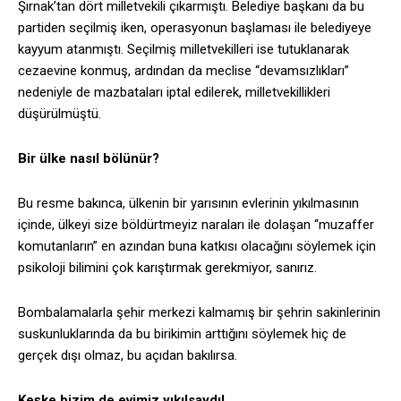
Şırnak’tan dört milletvekili çıkarmıştı. Belediye başkanı da bu
partiden seçilmiş iken, operasyonun başlaması ile belediyeye
kayyum atanmıştı. Seçilmiş milletvekilleri ise tutuklanarak
cezaevine konmuş, ardından da meclise “devamsızlıkları”
nedeniyle de mazbataları iptal edilerek, milletvekillikleri
düşürülmüştü.
Bir ülke nasıl bölünür?
Bu resme bakınca, ülkenin bir yarısının evlerinin yıkılmasının
içinde, ülkeyi size böldürtmeyiz naraları ile dolaşan “muzaffer
komutanların” en azından buna katkısı olacağını söylemek için
psikoloji bilimini çok karıştırmak gerekmiyor, sanırız.
Bombalamalarla şehir merkezi kalmamış bir şehrin sakinlerinin
suskunluklarında da bu birikimin arttığını söylemek hiç de
gerçek dışı olmaz, bu açıdan bakılırsa.
Keşke bizim de evimiz yıkılsaydı!