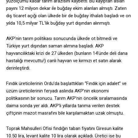
yüzölçümü kadar tarım arazisini kaybetti. Bu kayıptan aslan
payını 12 milyon dekar ile buğday ekim alanları almıştı. Zaten
dış ticaret açığı olan ülkede bir de buğday ithalatı başladı ve on
yılda 10,5 milyar TL’lik buğday yurt dışından alınmıştı.
AKP’nin tarım politikası sonucunda ülkede ot bitmedi ve
Türkiye yurt dışından saman alımına başladı. AKP
hayvancılıktaki krizi de 27 ülkeden (bunların 14’ünde deli dana
hastalığı mevcuttu!) canlı hayvan ve kırmızı et satın alarak
derinleştirdi.
Fındık üreticilerinin Ordu’da başlattıkları “Fındık için adalet” ve
üzüm üreticilerinin feryadı aslında AKP’nin ekonomi
politikasının bir sonucu. Tarım AKP’nin öncelik sıralamasında
daima sonda yer aldı. AKP’li yıllarda tarıma verilen destek
çiftçinin mazot masrafını bile karşılamaktan uzak olmuştu.
Toprak Mahsulleri Ofisi fındığın taban fiyatını Giresun kalite
10.50 lira, levant kalite 10 lira olarak açıkladı. Üretici ise bu