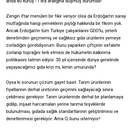
anda 80 kuruş -1 lira aralığına düşmüş durumda!
Zengin iftar menüleri bir fikir veriyor olsa da Erdoğan’ın saray
mutfağında hangi yemeklerin piştiği hakkında bir fikrim yok.
Ancak Erdoğan’ın tüm Türkiye çalışanlarını GDO’lu, yeterli
denetimden geçmemiş ve sağlıksız gıda ürünlerini yemeye
zorladığını görebiliyorum. Bunu yaparken çiftçinin sefalete
zorlanıp toprağını terk etmesi de hükümetin kalkınma
politikasını tatmin ediyor. 30 yıl içerisinde dünya genelinde
yaşayacağımız gıda krizi mi, kimin umurunda?
Oysa ki sorunun çözüm gayet basit. Tarım ürünlerinin
fiyatlarının derhal üreticinin geçimini sağlayacağı sınıra
çekilmesi gerekiyor. Tarım ürünlerinde derhal bir planlamaya
gidilip, inşaat harcamaları yerine tarıma teşviklerde
bulunulması, gıdada sağlık standartlarının geliştirilmesi ve
denetlenmesi gerekiyor. Ama O, bunu istemiyor!