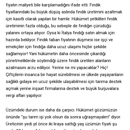
fiyatın maliyeti bile karşılamadığını ifade etti. Fındık
fiyatlarındaki bu büyük düşüş aslında fındık üretimini azaltmak
için kasıtlı olarak yapılan bir hamle. Hükümet yetkilileri fındık
üretiminin fazla olduğu, bu sebeple de fındığın çürüdüğü
yalanını ortaya atıyor. Oysa ki İtalya fındığı satın almak için
hazırda bekliyor. Fındık taban fiyatının düşmesi ise işçi ve
emekçiler için fındığa daha ucuz ulaşımı hiçbir şekilde
sağlamıyor! Yani hükümetin daha öncesinde çıkardığı
yönetmeliklerde söylendiği üzere fındık üretilen alanların
azalmasını arzu ediliyor. Yerine ne mi yapacaklar? Hiç!
Çiftçilerin insanca bir hayat sürebilmesi ve ülkede yaşayanların
sağlıklı gıdaya en ucuz şekilde ulaşabilmesi için tarıma destek
açmak yerine inşaat firmalarına destek ve büyük burjuvalara
vergi afları yapılıyor.
Üzümdeki durum ise daha da çarpıcı. Hükümet gözümüzün
önünde “şu tarım işi yok olsun da sonra uğraşmayalım” diyor.
Üreticinin yedi yıl önce iki liraya sattığı yaş üzümün fiyatı şu