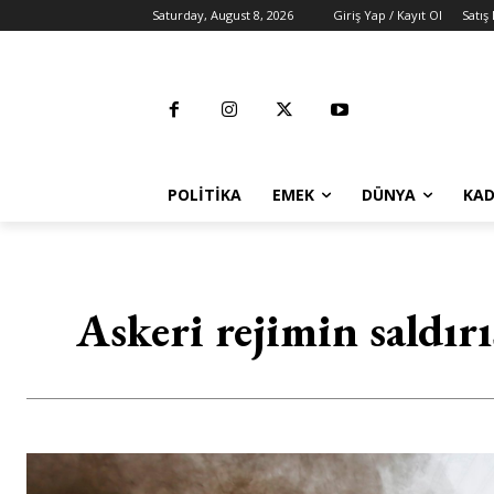
Saturday, August 8, 2026
Giriş Yap / Kayıt Ol
Satış
POLITIKA
EMEK
DÜNYA
KAD
Askeri rejimin saldırı