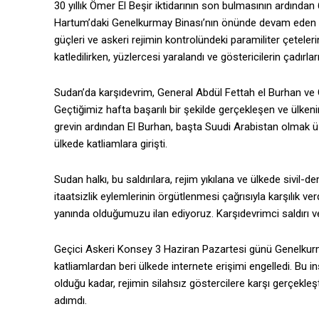
30 yıllık Ömer El Beşir iktidarının son bulmasının ardından 
Hartum’daki Genelkurmay Binası’nın önünde devam eden ve 
güçleri ve askeri rejimin kontrolündeki paramiliter çetelerin
katledilirken, yüzlercesi yaralandı ve göstericilerin çadırları
Sudan’da karşıdevrim, General Abdül Fettah el Burhan ve 
Geçtiğimiz hafta başarılı bir şekilde gerçekleşen ve ülken
grevin ardından El Burhan, başta Suudi Arabistan olmak üz
ülkede katliamlara girişti.
Sudan halkı, bu saldırılara, rejim yıkılana ve ülkede sivil-d
itaatsizlik eylemlerinin örgütlenmesi çağrısıyla karşılık 
yanında olduğumuzu ilan ediyoruz. Karşıdevrimci saldırı v
Geçici Askeri Konsey 3 Haziran Pazartesi günü Genelkurma
katliamlardan beri ülkede internete erişimi engelledi. Bu 
olduğu kadar, rejimin silahsız göstercilere karşı gerçekleş
adımdı.