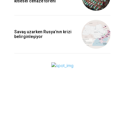
kitlesel cenaze töreni
Savaş uzarken Rusya’nın krizi
belirginleşiyor