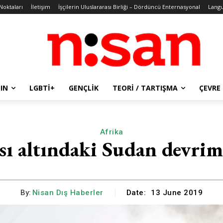
 Noktaları
İletişim
İşçilerin Uluslararası Birliği – Dördüncü Enternasyonal
Lang
IN
LGBTİ+
GENÇLIK
TEORI / TARTIŞMA
ÇEVRE
Afrika
sı altındaki Sudan devrim
By:
Nisan Dış Haberler
Date:
13 June 2019