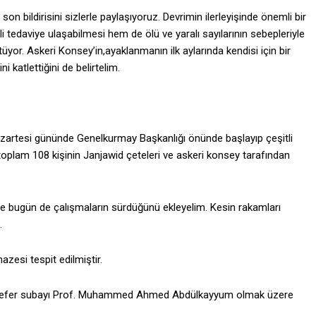
 bildirisini sizlerle paylaşıyoruz. Devrimin ilerleyişinde önemli bir
li tedaviye ulaşabilmesi hem de ölü ve yaralı sayılarının sebepleriyle
tüyor. Askeri Konsey’in,ayaklanmanın ilk aylarında kendisi için bir
 katlettiğini de belirtelim.
zartesi gününde Genelkurmay Başkanlığı önünde başlayıp çeşitli
oplam 108 kişinin Janjawid çeteleri ve askeri konsey tarafından
nı ve bugün de çalışmaların sürdüğünü ekleyelim. Kesin rakamları
.
zesi tespit edilmiştir.
rüsefer subayı Prof. Muhammed Ahmed Abdülkayyum olmak üzere