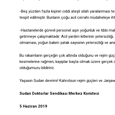
-Beş yüzden fazla kişinin ciddi ateşli silah yaralanması t
tespit edilmiştir. Bunların çoğu acil cerrahi müdaheleye ih
-Hastanelerde görevli personel aşırı yoğunluk ve tıbbi mal
getirmeye çalışmaktadır. Acil yardım kitlerinin yetersizliğ
olmaması, yoğun bakım yatak sayısının yetersizliği ve anes
Bu rakamların gerçeğin çok altında olduğunu ve rejim güçl
kesmelerine rağmen, kayıplar başta olmak üzere gerçek öl
olduğumuzu bildiririz.
Yaşasın Sudan devrimi! Kahrolsun rejim güçleri ve Janjawi
Sudan Doktorlar Sendikası Merkez Komitesi
5 Haziran 2019