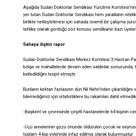
Aşağıda Sudan Doktorlar Sendikası Yürütme Komitesi’nin son
yer tutan Sudan Doktorlar Sendikası hem yaralıların nitelik
birlikte netleştirilmesi için sahada önemli bir çalışma yürü
tehlike olarak gördüğü söz konusu sendikanın bazı üyelerini
Sahaya ilişkin rapor
Sudan Doktorlar Sendikası Merkez Komitesi 3 Haziran Pa
bölge ve mahallelerde devam eden saldırılar sonucunda, t
katledildiğini tespit etmiştir.
Bunların kırktan fazlasının dün Nil Nehri’nden çıkarıldığı
bilemediğimiz için istatistiklere bu rakamları dahil etmedik
-Başkent ve çevresinde çeşitli hastanelerde 64 kişinin cena
-Üçü annelerinin gözü önünde öldürülen çocuk ve sey
toplam 4 kişi evlerinde infaz edilmiş olarak bulunmuştur.