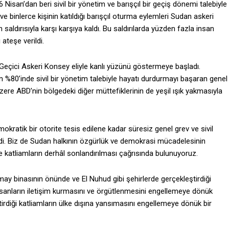
6 Nisan’dan beri sivil bir yönetim ve barışçıl bir geçiş dönemi talebiyle
binlerce kişinin katıldığı barışçıl oturma eylemleri Sudan askeri
 saldırısıyla karşı karşıya kaldı. Bu saldırılarda yüzden fazla insan
 ateşe verildi.
Geçici Askeri Konsey eliyle kanlı yüzünü göstermeye başladı.
in %80’inde sivil bir yönetim talebiyle hayatı durdurmayı başaran genel
ere ABD’nin bölgedeki diğer müttefiklerinin de yeşil ışık yakmasıyla
emokratik bir otorite tesis edilene kadar süresiz genel grev ve sivil
verdi. Biz de Sudan halkının özgürlük ve demokrasi mücadelesinin
e katliamların derhâl sonlandırılması çağrısında bulunuyoruz.
y binasının önünde ve El Nuhud gibi şehirlerde gerçekleştirdiği
insanların iletişim kurmasını ve örgütlenmesini engellemeye dönük
tirdiği katliamların ülke dışına yansımasını engellemeye dönük bir