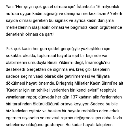
Yani “Her şeyin çok güzel olması için” İstanbul’a 16 milyonluk
nüfusa uygun kadın sığınağı ve danışma merkezi lazım! Yeterli
sayıda olması gereken bu sığınak ve ayrıca kadın danışma
merkezlerinin ulaşılabilir olması ve bağımsız kadın örgütlerince
denetlenir olması da şart!
Pek çok kadın her gün şiddet gerçeğiyle yüzleştikleri için
sokakta, okulda, toplumsal hayatta eşit bir biçimde var
olabilmenin umuduyla Binali Yıldırım’ı değil, İmamoğlu’nu
destekledi. Gerçekten de sığınma evi, kreş gibi taleplerin
sadece seçim vaadi olarak dile getirilmemesi ve fiiliyata
dökülmesi hayati önemde. Birleşmiş Milletler Kadın Birimi’ne ait
“Kadınlar için en tehlikeli yerlerden biri kendi evleri” tespitiyle
yayınlanan rapor, dünyada her gün 137 kadının aile fertlerinden
biri tarafından öldürüldüğünü ortaya koyuyor. Sadece bu bile
biz kadınları eşitsiz ve baskıcı bir hayata mahkûm eden erkek
egemen siyasetin ve mevcut rejimin değişmesi için daha fazla
sebebimiz olduğunu gösteriyor. Bu kadar hayati taleplerin