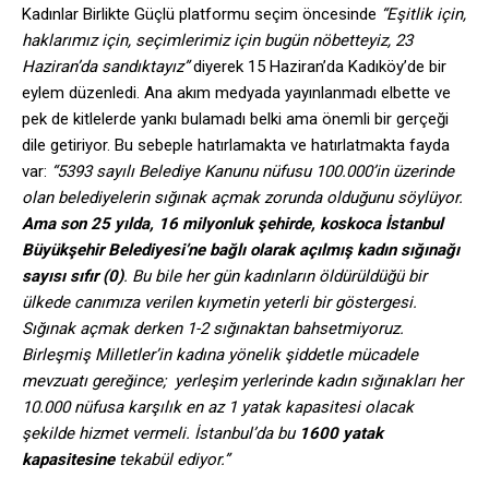
Kadınlar Birlikte Güçlü platformu seçim öncesinde
“Eşitlik için,
haklarımız için, seçimlerimiz için bugün nöbetteyiz, 23
Haziran’da sandıktayız”
diyerek 15 Haziran’da Kadıköy’de bir
eylem düzenledi. Ana akım medyada yayınlanmadı elbette ve
pek de kitlelerde yankı bulamadı belki ama önemli bir gerçeği
dile getiriyor. Bu sebeple hatırlamakta ve hatırlatmakta fayda
var:
“5393 sayılı Belediye Kanunu nüfusu 100.000’in üzerinde
olan belediyelerin sığınak açmak zorunda olduğunu söylüyor.
Ama son 25 yılda, 16 milyonluk şehirde, koskoca İstanbul
Büyükşehir Belediyesi’ne bağlı olarak açılmış kadın sığınağı
sayısı sıfır (0)
. Bu bile her gün kadınların öldürüldüğü bir
ülkede canımıza verilen kıymetin yeterli bir göstergesi.
Sığınak açmak derken 1-2 sığınaktan bahsetmiyoruz.
Birleşmiş Milletler’in kadına yönelik şiddetle mücadele
mevzuatı gereğince; yerleşim yerlerinde kadın sığınakları her
10.000 nüfusa karşılık en az 1 yatak kapasitesi olacak
şekilde hizmet vermeli. İstanbul’da bu
1600 yatak
kapasitesine
tekabül ediyor.”