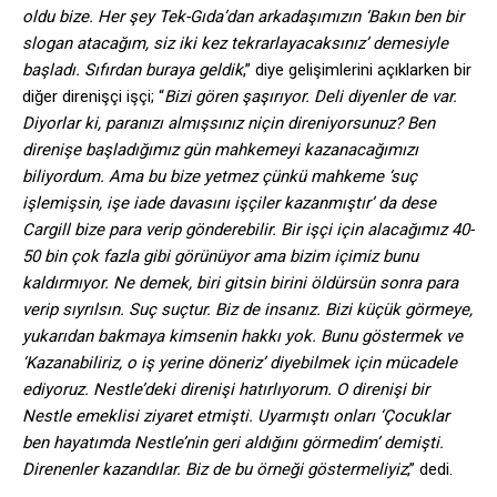
oldu bize. Her şey Tek-Gıda’dan arkadaşımızın ‘Bakın ben bir
slogan atacağım, siz iki kez tekrarlayacaksınız’ demesiyle
başladı. Sıfırdan buraya geldik
,” diye gelişimlerini açıklarken bir
diğer direnişçi işçi; “
Bizi gören şaşırıyor. Deli diyenler de var.
Diyorlar ki, paranızı almışsınız niçin direniyorsunuz? Ben
direnişe başladığımız gün mahkemeyi kazanacağımızı
biliyordum. Ama bu bize yetmez çünkü mahkeme ‘suç
işlemişsin, işe iade davasını işçiler kazanmıştır’ da dese
Cargill bize para verip gönderebilir. Bir işçi için alacağımız 40-
50 bin çok fazla gibi görünüyor ama bizim içimiz bunu
kaldırmıyor. Ne demek, biri gitsin birini öldürsün sonra para
verip sıyrılsın. Suç suçtur. Biz de insanız. Bizi küçük görmeye,
yukarıdan bakmaya kimsenin hakkı yok. Bunu göstermek ve
‘Kazanabiliriz, o iş yerine döneriz’ diyebilmek için mücadele
ediyoruz. Nestle’deki direnişi hatırlıyorum. O direnişi bir
Nestle emeklisi ziyaret etmişti. Uyarmıştı onları ‘Çocuklar
ben hayatımda Nestle’nin geri aldığını görmedim’ demişti.
Direnenler kazandılar. Biz de bu örneği göstermeliyiz
,” dedi.