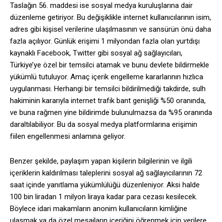
Taslağın 56. maddesi ise sosyal medya kuruluşlarına dair
düzenleme getiriyor. Bu değişiklikle internet kullanıcılarının isim,
adres gibi kişisel verilerine ulaşılmasının ve sansürün önü daha
fazla açılıyor. Günlük erişimi 1 milyondan fazla olan yurtdışı
kaynaklı Facebook, Twitter gibi sosyal ağ sağlayıcıları,
Türkiye’ye özel bir temsilci atamak ve bunu devlete bildirmekle
yükümlü tutuluyor. Amaç içerik engelleme kararlarının hızlıca
uygulanması. Herhangi bir temsilci bildirilmediği takdirde, sulh
hakiminin kararıyla internet trafik bant genişliği %50 oranında,
ve buna rağmen yine bildirimde bulunulmazsa da %95 oranında
daraltılabiliyor. Bu da sosyal medya platformlarına erişimin
fiilen engellenmesi anlamına geliyor.
Benzer şekilde, paylaşım yapan kişilerin bilgilerinin ve ilgili
içeriklerin kaldırılması taleplerini sosyal ağ sağlayıcılarının 72
saat içinde yanıtlama yükümlülüğü düzenleniyor. Aksi halde
100 bin liradan 1 milyon liraya kadar para cezası kesilecek.
Böylece idari makamların anonim kullanıcıların kimliğine
ulaşmak ya da özel mesajların içeriğini öğrenmek için verilere