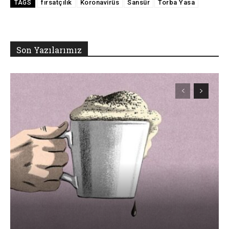
fırsatçılık
Koronavirüs
Sansür
Torba Yasa
TAGS
Son Yazılarımız