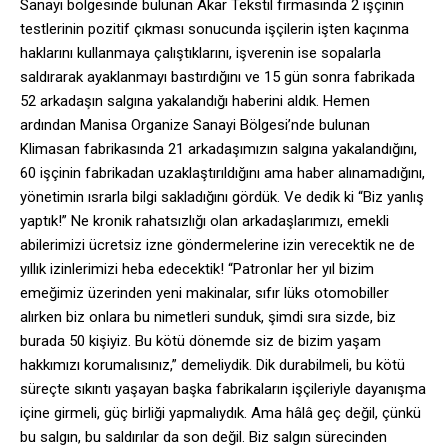
Sanayi bölgesinde bulunan Akar Tekstil firmasında 2 işçinin
testlerinin pozitif çıkması sonucunda işçilerin işten kaçınma
haklarını kullanmaya çalıştıklarını, işverenin ise sopalarla
saldırarak ayaklanmayı bastırdığını ve 15 gün sonra fabrikada
52 arkadaşın salgına yakalandığı haberini aldık. Hemen
ardından Manisa Organize Sanayi Bölgesi’nde bulunan
Klimasan fabrikasında 21 arkadaşımızın salgına yakalandığını,
60 işçinin fabrikadan uzaklaştırıldığını ama haber alınamadığını,
yönetimin ısrarla bilgi sakladığını gördük. Ve dedik ki “Biz yanlış
yaptık!” Ne kronik rahatsızlığı olan arkadaşlarımızı, emekli
abilerimizi ücretsiz izne göndermelerine izin verecektik ne de
yıllık izinlerimizi heba edecektik! “Patronlar her yıl bizim
emeğimiz üzerinden yeni makinalar, sıfır lüks otomobiller
alırken biz onlara bu nimetleri sunduk, şimdi sıra sizde, biz
burada 50 kişiyiz. Bu kötü dönemde siz de bizim yaşam
hakkımızı korumalısınız,” demeliydik. Dik durabilmeli, bu kötü
süreçte sıkıntı yaşayan başka fabrikaların işçileriyle dayanışma
içine girmeli, güç birliği yapmalıydık. Ama hâlâ geç değil, çünkü
bu salgın, bu saldırılar da son değil. Biz salgın sürecinden