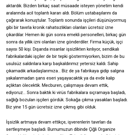
aktardık. Bizden birkaç saat müsaade isteyen yönetim kendi
aralarında acil toplantı kararı aldı. Bölüm ustabaşılarını da
çağırarak konuştular. Toplantı sonunda işçileri düşünüyormuş
gibi bir tavırla kronik rahatsızlıkları olanları ücretsiz izne
çıkardılar. Hemen iki gün sonra emekli personelleri, birkaç gün
sonra da yıllık izni olanları izne gönderdiler. Firma küçük, işçi
sayısı 50 kişi. Dışarıda insanlar işsizlikten kırılıyor, sendikalı
fabrikalardaki işçiler de bir tepki göstermiyorken, bizim de bu
usulsüz saldırılara karşı başkaldırımız yetersiz kaldı. Sahip
çıkamadık arkadaşlarımıza… Biz de ya fabrikaya gidip salgına
yakalanmadan şans eseri yaşayacaktık ya da evde kalıp
açlıktan ölecektik. Mecburen, çalışmaya devam ettik,
ediyoruz… Sonra baktık ki virüs fabrikalara sıçramaya başladı,
sağlığı bozulan işçileri gördük. Sokağa çıkma yasakları başladı.
Biz yine 15 gün ücretsiz izne çıkmış gibi olduk.
İşsizlik artmaya devam ettikçe, işverenlerin tavırları da
sertleşmeye başladı. Burnumuzun dibinde Çiğli Organize