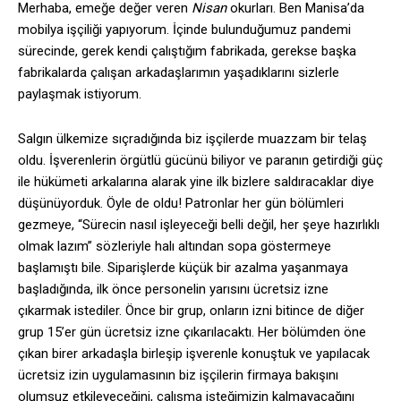
Merhaba, emeğe değer veren
Nisan
okurları. Ben Manisa’da
mobilya işçiliği yapıyorum. İçinde bulunduğumuz pandemi
sürecinde, gerek kendi çalıştığım fabrikada, gerekse başka
fabrikalarda çalışan arkadaşlarımın yaşadıklarını sizlerle
paylaşmak istiyorum.
Salgın ülkemize sıçradığında biz işçilerde muazzam bir telaş
oldu. İşverenlerin örgütlü gücünü biliyor ve paranın getirdiği güç
ile hükümeti arkalarına alarak yine ilk bizlere saldıracaklar diye
düşünüyorduk. Öyle de oldu! Patronlar her gün bölümleri
gezmeye, “Sürecin nasıl işleyeceği belli değil, her şeye hazırlıklı
olmak lazım” sözleriyle halı altından sopa göstermeye
başlamıştı bile. Siparişlerde küçük bir azalma yaşanmaya
başladığında, ilk önce personelin yarısını ücretsiz izne
çıkarmak istediler. Önce bir grup, onların izni bitince de diğer
grup 15’er gün ücretsiz izne çıkarılacaktı. Her bölümden öne
çıkan birer arkadaşla birleşip işverenle konuştuk ve yapılacak
ücretsiz izin uygulamasının biz işçilerin firmaya bakışını
olumsuz etkileyeceğini, çalışma isteğimizin kalmayacağını