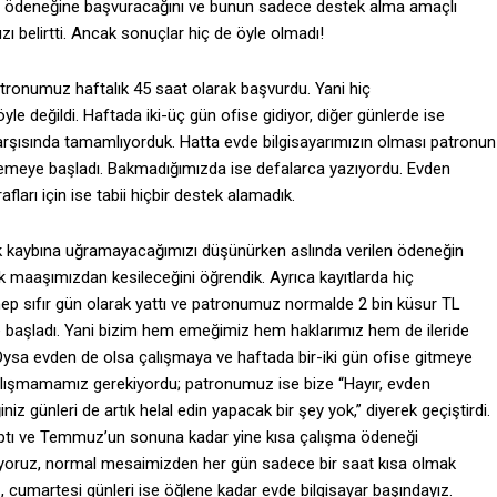
a ödeneğine başvuracağını ve bunun sadece destek alma amaçlı
 belirtti. Ancak sonuçlar hiç de öyle olmadı!
atronumuz haftalık 45 saat olarak başvurdu. Yani hiç
e değildi. Haftada iki-üç gün ofise gidiyor, diğer günlerde ise
karşısında tamamlıyorduk. Hatta evde bilgisayarımızın olması patronun
stemeye başladı. Bakmadığımızda ise defalarca yazıyordu. Evden
ları için ise tabii hiçbir destek alamadık.
ak kaybına uğramayacağımızı düşünürken aslında verilen ödeneğin
k maaşımızdan kesileceğini öğrendik. Ayrıca kayıtlarda hiç
p sıfır gün olarak yattı ve patronumuz normalde 2 bin küsur TL
 başladı. Yani bizim hem emeğimiz hem haklarımız hem de ileride
Oysa evden de olsa çalışmaya ve haftada bir-iki gün ofise gitmeye
alışmamamız gerekiyordu; patronumuz ise bize “Hayır, evden
niz günleri de artık helal edin yapacak bir şey yok,” diyerek geçiştirdi.
aptı ve Temmuz’un sonuna kadar yine kısa çalışma ödeneği
mıyoruz, normal mesaimizden her gün sadece bir saat kısa olmak
z, cumartesi günleri ise öğlene kadar evde bilgisayar başındayız.