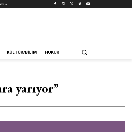
es
KÜLTÜR/BILIM
HUKUK
ara yarıyor”