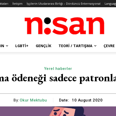
ktaları
İletişim
İşçilerin Uluslararası Birliği – Dördüncü Enternasyonal
Languag
IN
LGBTİ+
GENÇLIK
TEORI / TARTIŞMA
ÇEVRE
Yerel haberler
ma ödeneği sadece patronl
By:
Okur Mektubu
Date:
10 August 2020