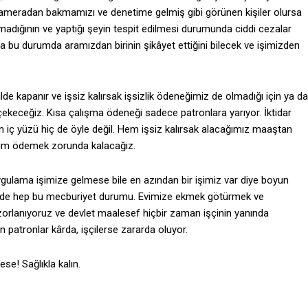
meradan bakmamızı ve denetime gelmiş gibi görünen kişiler olursa
lmadığının ve yaptığı şeyin tespit edilmesi durumunda ciddi cezalar
ama bu durumda aramızdan birinin şikâyet ettiğini bilecek ve işimizden
kilde kapanır ve işsiz kalırsak işsizlik ödeneğimiz de olmadığı için ya da
ekeceğiz. Kısa çalışma ödeneği sadece patronlara yarıyor. İktidar
yın iç yüzü hiç de öyle değil. Hem işsiz kalırsak alacağımız maaştan
prim ödemek zorunda kalacağız.
gulama işimize gelmese bile en azından bir işimiz var diye boyun
n de hep bu mecburiyet durumu. Evimize ekmek götürmek ve
rlanıyoruz ve devlet maalesef hiçbir zaman işçinin yanında
n patronlar kârda, işçilerse zararda oluyor.
se! Sağlıkla kalın.