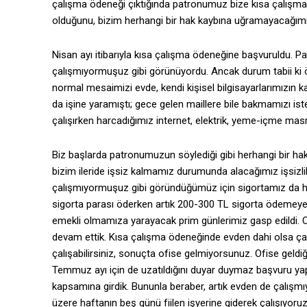
çalışma ödeneği çıktığında patronumuz bize kısa çalışm
olduğunu, bizim herhangi bir hak kaybına uğramayacağımızı
Nisan ayı itibarıyla kısa çalışma ödeneğine başvuruldu. P
çalışmıyormuşuz gibi görünüyordu. Ancak durum tabii ki öyl
normal mesaimizi evde, kendi kişisel bilgisayarlarımızın 
da işine yaramıştı; gece gelen maillere bile bakmamızı i
çalışırken harcadığımız internet, elektrik, yeme-içme masraf
Biz başlarda patronumuzun söylediği gibi herhangi bir h
bizim ileride işsiz kalmamız durumunda alacağımız işsizli
çalışmıyormuşuz gibi göründüğümüz için sigortamız da he
sigorta parası öderken artık 200-300 TL sigorta ödemeye
emekli olmamıza yarayacak prim günlerimiz gasp edildi. 
devam ettik. Kısa çalışma ödeneğinde evden dahi olsa ç
çalışabilirsiniz, sonuçta ofise gelmiyorsunuz. Ofise geldiği
Temmuz ayı için de uzatıldığını duyar duymaz başvuru y
kapsamına girdik. Bununla beraber, artık evden de çalış
üzere haftanın beş günü fiilen işyerine giderek çalışıyoru