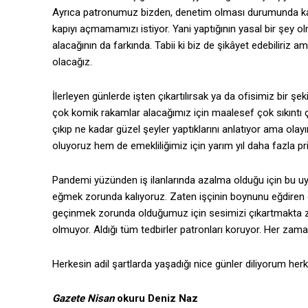
Ayrıca patronumuz bizden, denetim olması durumunda ka
kapıyı açmamamızı istiyor. Yani yaptığının yasal bir şey o
alacağının da farkında. Tabii ki biz de şikâyet edebiliriz 
olacağız.
İlerleyen günlerde işten çıkartılırsak ya da ofisimiz bir şe
çok komik rakamlar alacağımız için maalesef çok sıkıntı ç
çıkıp ne kadar güzel şeyler yaptıklarını anlatıyor ama ola
oluyoruz hem de emekliliğimiz için yarım yıl daha fazla 
Pandemi yüzünden iş ilanlarında azalma olduğu için bu uy
eğmek zorunda kalıyoruz. Zaten işçinin boynunu eğdire
geçinmek zorunda olduğumuz için sesimizi çıkartmakta zo
olmuyor. Aldığı tüm tedbirler patronları koruyor. Her zama
Herkesin adil şartlarda yaşadığı nice günler diliyorum herke
Gazete Nisan
okuru Deniz Naz