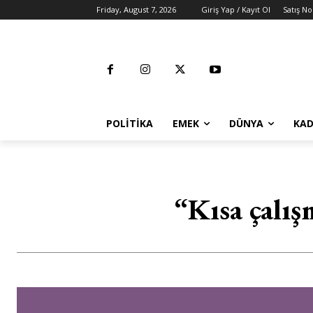
Friday, August 7, 2026
Giriş Yap / Kayıt Ol
Satış No
POLITIKA
EMEK
DÜNYA
KAD
“Kısa çalış