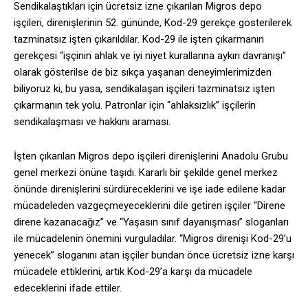
Sendikalaştıkları için ücretsiz izne çıkarılan Migros depo
işçileri, direnişlerinin 52. gününde, Kod-29 gerekçe gösterilerek
tazminatsız işten çıkarıldılar. Kod-29 ile işten çıkarmanın
gerekçesi “işçinin ahlak ve iyi niyet kurallarına aykırı davranışı”
olarak gösterilse de biz sıkça yaşanan deneyimlerimizden
biliyoruz ki, bu yasa, sendikalaşan işçileri tazminatsız işten
çıkarmanın tek yolu. Patronlar için “ahlaksızlık” işçilerin
sendikalaşması ve hakkını araması.
İşten çıkarılan Migros depo işçileri direnişlerini Anadolu Grubu
genel merkezi önüne taşıdı. Kararlı bir şekilde genel merkez
önünde direnişlerini sürdüreceklerini ve işe iade edilene kadar
mücadeleden vazgeçmeyeceklerini dile getiren işçiler “Direne
direne kazanacağız” ve “Yaşasın sınıf dayanışması” sloganları
ile mücadelenin önemini vurguladılar. “Migros direnişi Kod-29’u
yenecek” sloganını atan işçiler bundan önce ücretsiz izne karşı
mücadele ettiklerini, artık Kod-29’a karşı da mücadele
edeceklerini ifade ettiler.