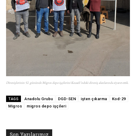
Direnişlerinin 52. gününde Migros depo işçilerini Kocaeli’ndeki direniş alanlarında ziyaret ettik.
Anadolu Grubu
DGD-SEN
işten çıkarma
Kod-29
TAGS
Migros
migros depo işçileri
Son Yazılarımız