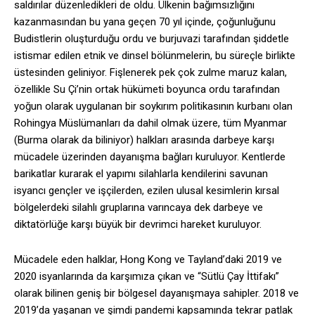
saldırılar düzenledikleri de oldu. Ülkenin bağımsızlığını
kazanmasından bu yana geçen 70 yıl içinde, çoğunluğunu
Budistlerin oluşturduğu ordu ve burjuvazi tarafından şiddetle
istismar edilen etnik ve dinsel bölünmelerin, bu süreçle birlikte
üstesinden geliniyor. Fişlenerek pek çok zulme maruz kalan,
özellikle Su Çi’nin ortak hükümeti boyunca ordu tarafından
yoğun olarak uygulanan bir soykırım politikasının kurbanı olan
Rohingya Müslümanları da dahil olmak üzere, tüm Myanmar
(Burma olarak da biliniyor) halkları arasında darbeye karşı
mücadele üzerinden dayanışma bağları kuruluyor. Kentlerde
barikatlar kurarak el yapımı silahlarla kendilerini savunan
isyancı gençler ve işçilerden, ezilen ulusal kesimlerin kırsal
bölgelerdeki silahlı gruplarına varıncaya dek darbeye ve
diktatörlüğe karşı büyük bir devrimci hareket kuruluyor.
Mücadele eden halklar, Hong Kong ve Tayland’daki 2019 ve
2020 isyanlarında da karşımıza çıkan ve “Sütlü Çay İttifakı”
olarak bilinen geniş bir bölgesel dayanışmaya sahipler. 2018 ve
2019’da yaşanan ve şimdi pandemi kapsamında tekrar patlak