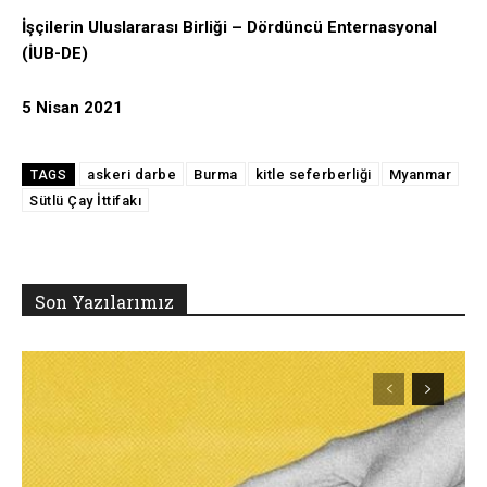
İşçilerin Uluslararası Birliği – Dördüncü Enternasyonal
(İUB-DE)
5 Nisan 2021
askeri darbe
Burma
kitle seferberliği
Myanmar
TAGS
Sütlü Çay İttifakı
Son Yazılarımız