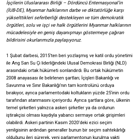
İşçilerin Uluslararası Birliği – Dördüncü Enternasyonal’in
(İUB-DE), Myanmar halklarının darbe ve diktatörlüğe karşı
yükselttikleri seferberliği destekleyen ve tüm demokratik
örgütleri, solu ve işçi ve halk örgütlerini Myanmar halklarının
mücadelesiyle en geniş dayanışmayı göstermeye çağıran
bildirisini okurlarımızla paylaşıyoruz.
1 Şubat darbesi, 2015’ten beri yozlaşmış ve katil ordu yönetimi
ile Ang San Su Çi liderliğindeki Ulusal Demokrasi Birliği (NLD)
arasındaki ortak hükümeti sonlandırdı. Bu ortak hükümetin
2008 anayasası ile belirlenen şartları; İçişleri Bakanlığı ve
Savunma ve Sınır Bakanlığı’nın tam kontrolünü orduya
bırakıyor, ayrıca parlamentodaki koltukların yüzde 25’inin ordu
tarafından atanmasını içeriyordu. Ayrıca şartlara göre, ülkenin
temel şirketleri yalnızca askeri şirketler ya da ordunun
iştirakçisi olması kaydıyla yabancı sermaye ortak girişimleri
olabilirdi. Askeri partinin Kasım 2020’deki ezici seçim
yenilgisinin ardından generaller bunun bir seçim sahtekârlığı
olduğunu ileri sürerek, yeni parlamentonun kurulma vakti