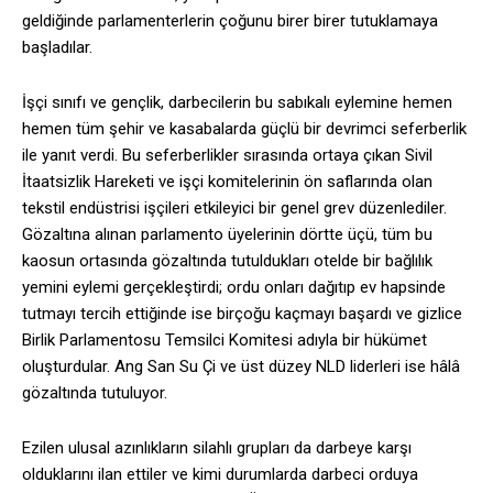
geldiğinde parlamenterlerin çoğunu birer birer tutuklamaya
başladılar.
İşçi sınıfı ve gençlik, darbecilerin bu sabıkalı eylemine hemen
hemen tüm şehir ve kasabalarda güçlü bir devrimci seferberlik
ile yanıt verdi. Bu seferberlikler sırasında ortaya çıkan Sivil
İtaatsizlik Hareketi ve işçi komitelerinin ön saflarında olan
tekstil endüstrisi işçileri etkileyici bir genel grev düzenlediler.
Gözaltına alınan parlamento üyelerinin dörtte üçü, tüm bu
kaosun ortasında gözaltında tutuldukları otelde bir bağlılık
yemini eylemi gerçekleştirdi; ordu onları dağıtıp ev hapsinde
tutmayı tercih ettiğinde ise birçoğu kaçmayı başardı ve gizlice
Birlik Parlamentosu Temsilci Komitesi adıyla bir hükümet
oluşturdular. Ang San Su Çi ve üst düzey NLD liderleri ise hâlâ
gözaltında tutuluyor.
Ezilen ulusal azınlıkların silahlı grupları da darbeye karşı
olduklarını ilan ettiler ve kimi durumlarda darbeci orduya