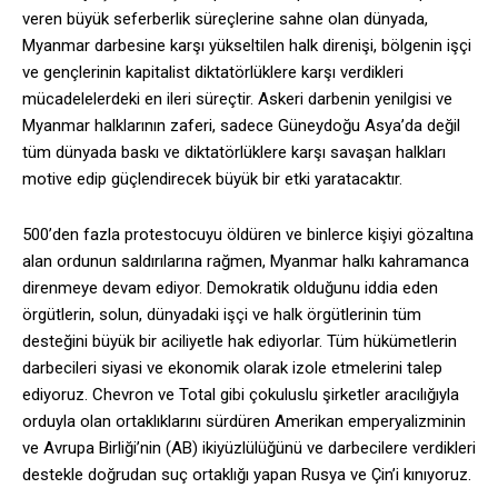
veren büyük seferberlik süreçlerine sahne olan dünyada,
Myanmar darbesine karşı yükseltilen halk direnişi, bölgenin işçi
ve gençlerinin kapitalist diktatörlüklere karşı verdikleri
mücadelelerdeki en ileri süreçtir. Askeri darbenin yenilgisi ve
Myanmar halklarının zaferi, sadece Güneydoğu Asya’da değil
tüm dünyada baskı ve diktatörlüklere karşı savaşan halkları
motive edip güçlendirecek büyük bir etki yaratacaktır.
500’den fazla protestocuyu öldüren ve binlerce kişiyi gözaltına
alan ordunun saldırılarına rağmen, Myanmar halkı kahramanca
direnmeye devam ediyor. Demokratik olduğunu iddia eden
örgütlerin, solun, dünyadaki işçi ve halk örgütlerinin tüm
desteğini büyük bir aciliyetle hak ediyorlar. Tüm hükümetlerin
darbecileri siyasi ve ekonomik olarak izole etmelerini talep
ediyoruz. Chevron ve Total gibi çokuluslu şirketler aracılığıyla
orduyla olan ortaklıklarını sürdüren Amerikan emperyalizminin
ve Avrupa Birliği’nin (AB) ikiyüzlülüğünü ve darbecilere verdikleri
destekle doğrudan suç ortaklığı yapan Rusya ve Çin’i kınıyoruz.