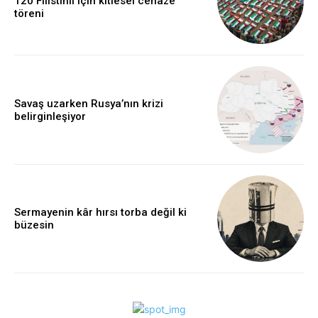
120 Filistinli için kitlesel cenaze
töreni
Savaş uzarken Rusya’nın krizi
belirginleşiyor
Sermayenin kâr hırsı torba değil ki
büzesin