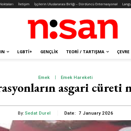
 Noktaları
İletişim
İşçilerin Uluslararası Birliği – Dördüncü Enternasyonal
Lang
IN
LGBTİ+
GENÇLIK
TEORI / TARTIŞMA
ÇEVRE
Emek
Emek Hareketi
asyonların asgari cüreti n
By:
Sedat Durel
Date:
7 January 2026