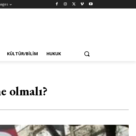
uages
KÜLTÜR/BILIM
HUKUK
e olmalı?