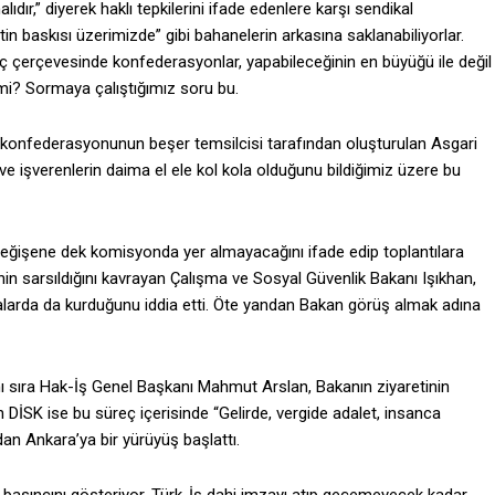
dır,” diyerek haklı tepkilerini ifade edenlere karşı sendikal
n baskısı üzerimizde” gibi bahanelerin arkasına saklanabiliyorlar.
üç çerçevesinde konfederasyonlar, yapabileceğinin en büyüğü ile değil
r mi? Sormaya çalıştığımız soru bu.
i konfederasyonunun beşer temsilcisi tarafından oluşturulan Asgari
e işverenlerin daima el ele kol kola olduğunu bildiğimiz üzere bu
değişene dek komisyonda yer almayacağını ifade edip toplantılara
in sarsıldığını kavrayan Çalışma ve Sosyal Güvenlik Bakanı Işıkhan,
ralarda da kurduğunu iddia etti. Öte yandan Bakan görüş almak adına
yanı sıra Hak-İş Genel Başkanı Mahmut Arslan, Bakanın ziyaretinin
n DİSK ise bu süreç içerisinde “Gelirde, vergide adalet, insanca
an Ankara’ya bir yürüyüş başlattı.