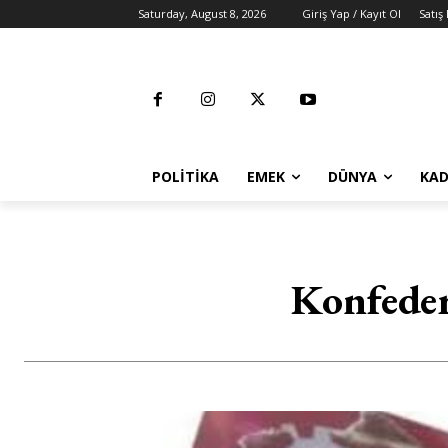
Saturday, August 8, 2026
Giriş Yap / Kayıt Ol
Satış
POLITIKA
EMEK
DÜNYA
KAD
Konfeder