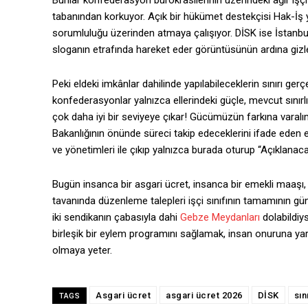
Bunlar konfederasyon bürokrasilerinin üzerindeki ağır işç
tabanından korkuyor. Açık bir hükümet destekçisi Hak-İş y
sorumluluğu üzerinden atmaya çalışıyor. DİSK ise İstanbu
sloganın etrafında hareket eder görüntüsünün ardına gizle
Peki eldeki imkânlar dahilinde yapılabileceklerin sınırı g
konfederasyonlar yalnızca ellerindeki güçle, mevcut sınırl
çok daha iyi bir seviyeye çıkar! Gücümüzün farkına varal
Bakanlığının önünde süreci takip edeceklerini ifade eden ey
ve yönetimleri ile çıkıp yalnızca burada oturup “Açıklanaca
Bugün insanca bir asgari ücret, insanca bir emekli maaşı,
tavanında düzenleme talepleri işçi sınıfının tamamının gün
iki sendikanın çabasıyla dahi
Gebze Meydanları
dolabildiy
birleşik bir eylem programını sağlamak, insan onuruna yara
olmaya yeter.
Asgari ücret
asgari ücret 2026
DİSK
sın
TAGS