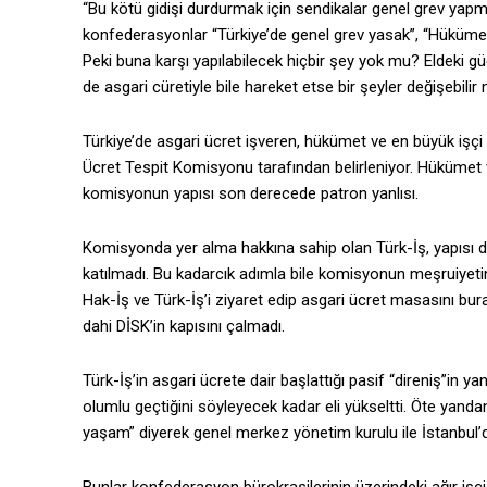
“Bu kötü gidişi durdurmak için sendikalar genel grev yapmalı
konfederasyonlar “Türkiye’de genel grev yasak”, “Hükümeti
Peki buna karşı yapılabilecek hiçbir şey yok mu? Eldeki g
de asgari cüretiyle bile hareket etse bir şeyler değişebili
Türkiye’de asgari ücret işveren, hükümet ve en büyük işç
Ücret Tespit Komisyonu tarafından belirleniyor. Hükümet v
komisyonun yapısı son derecede patron yanlısı.
Komisyonda yer alma hakkına sahip olan Türk-İş, yapısı 
katılmadı. Bu kadarcık adımla bile komisyonun meşruiyetin
Hak-İş ve Türk-İş’i ziyaret edip asgari ücret masasını bu
dahi DİSK’in kapısını çalmadı.
Türk-İş’in asgari ücrete dair başlattığı pasif “direniş”in 
olumlu geçtiğini söyleyecek kadar eli yükseltti. Öte yanda
yaşam” diyerek genel merkez yönetim kurulu ile İstanbul’d