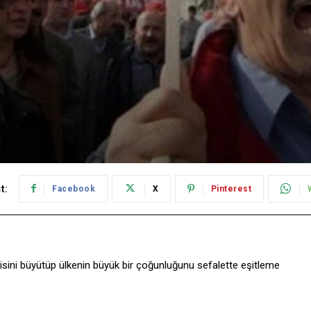
t:
Facebook
X
Pinterest
isini büyütüp ülkenin büyük bir çoğunluğunu sefalette eşitleme