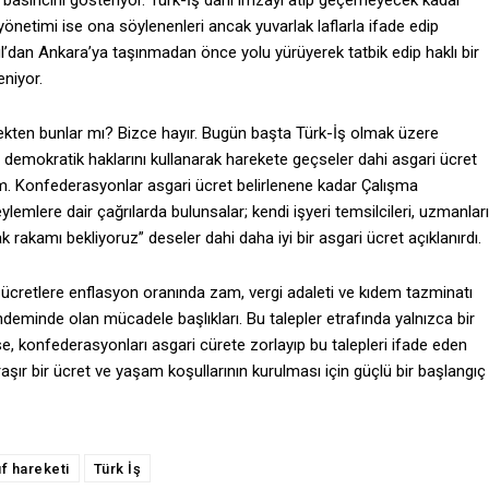
i basıncını gösteriyor. Türk-İş dahi imzayı atıp geçemeyecek kadar
önetimi ise ona söylenenleri ancak yuvarlak laflarla ifade edip
l’dan Ankara’ya taşınmadan önce yolu yürüyerek tatbik edip haklı bir
niyor.
erçekten bunlar mı? Bizce hayır. Bugün başta Türk-İş olmak üzere
ı demokratik haklarını kullanarak harekete geçseler dahi asgari ücret
ım. Konfederasyonlar asgari ücret belirlenene kadar Çalışma
lemlere dair çağrılarda bulunsalar; kendi işyeri temsilcileri, uzmanları
k rakamı bekliyoruz” deseler dahi daha iyi bir asgari ücret açıklanırdı.
 ücretlere enflasyon oranında zam, vergi adaleti ve kıdem tazminatı
deminde olan mücadele başlıkları. Bu talepler etrafında yalnızca bir
se, konfederasyonları asgari cürete zorlayıp bu talepleri ifade eden
şır bir ücret ve yaşam koşullarının kurulması için güçlü bir başlangıç
ıf hareketi
Türk İş