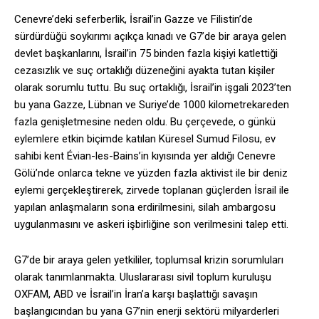
Cenevre’deki seferberlik, İsrail’in Gazze ve Filistin’de
sürdürdüğü soykırımı açıkça kınadı ve G7’de bir araya gelen
devlet başkanlarını, İsrail’in 75 binden fazla kişiyi katlettiği
cezasızlık ve suç ortaklığı düzeneğini ayakta tutan kişiler
olarak sorumlu tuttu. Bu suç ortaklığı, İsrail’in işgali 2023’ten
bu yana Gazze, Lübnan ve Suriye’de 1000 kilometrekareden
fazla genişletmesine neden oldu. Bu çerçevede, o günkü
eylemlere etkin biçimde katılan Küresel Sumud Filosu, ev
sahibi kent Évian-les-Bains’in kıyısında yer aldığı Cenevre
Gölü’nde onlarca tekne ve yüzden fazla aktivist ile bir deniz
eylemi gerçekleştirerek, zirvede toplanan güçlerden İsrail ile
yapılan anlaşmaların sona erdirilmesini, silah ambargosu
uygulanmasını ve askeri işbirliğine son verilmesini talep etti.
G7’de bir araya gelen yetkililer, toplumsal krizin sorumluları
olarak tanımlanmakta. Uluslararası sivil toplum kuruluşu
OXFAM, ABD ve İsrail’in İran’a karşı başlattığı savaşın
başlangıcından bu yana G7’nin enerji sektörü milyarderleri