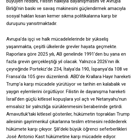
büyüyen reddini, Filistin halkıyla dayanışmasını ve Avrupa
Birliği’nin baskı ve savaş makinesini güçlendirmek amacıyla
sosyal hakları kısan kemer sıkma politikalarına karşı bir
duruşunu yansıtmaktadır.
Avrupa’da işçi ve halk mücadelelerinde bir yükseliş
yaşanmakta, çeşitli ülkelerde grevler hayata geçmekte.
Raporlara göre 2025 yılı, AB genelinde 1991’den bu yana en
fazla grevin gerçekleştiği yıl olacak. Yalnızca 2026’nın ilk
çeyreğinde Portekiz’de 234, İtalya’da 190, İspanya’da 108 ve
Fransa’da 105 grev düzenlendi. ABD’de Krallara Hayır hareketi
Trump’a karşı mücadele yürütüyor ve tarihin en kalabalık ve
yaygın eylemlerini örgütlüyor. Filistin ile dayanışma hareketi
İsrail’den güçlü kitlesel kopuşlara yol açtı ve Netanyahu’nun
emsalsiz bir yalnızlığa sürüklenmesini beraberinde getirdi.
Arnavutluk’taki kitlesel gösteriler, hükümetin toprakları Trump
ailesinin gayrimenkul çıkarlarına teslim etmesini reddederek
hükümete karşı çıkıyor. Şili’deki büyük öğrenci seferberlikleri
José Antonio Kast hükümetine karşı mücadele ediyor.