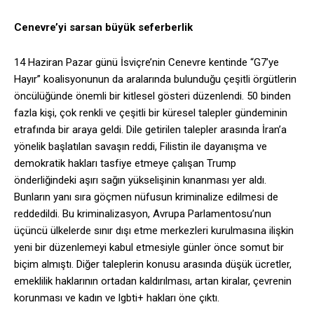
Cenevre’yi sarsan büyük seferberlik
14 Haziran Pazar günü İsviçre’nin Cenevre kentinde “G7’ye
Hayır” koalisyonunun da aralarında bulunduğu çeşitli örgütlerin
öncülüğünde önemli bir kitlesel gösteri düzenlendi. 50 binden
fazla kişi, çok renkli ve çeşitli bir küresel talepler gündeminin
etrafında bir araya geldi. Dile getirilen talepler arasında İran’a
yönelik başlatılan savaşın reddi, Filistin ile dayanışma ve
demokratik hakları tasfiye etmeye çalışan Trump
önderliğindeki aşırı sağın yükselişinin kınanması yer aldı.
Bunların yanı sıra göçmen nüfusun kriminalize edilmesi de
reddedildi. Bu kriminalizasyon, Avrupa Parlamentosu’nun
üçüncü ülkelerde sınır dışı etme merkezleri kurulmasına ilişkin
yeni bir düzenlemeyi kabul etmesiyle günler önce somut bir
biçim almıştı. Diğer taleplerin konusu arasında düşük ücretler,
emeklilik haklarının ortadan kaldırılması, artan kiralar, çevrenin
korunması ve kadın ve lgbti+ hakları öne çıktı.