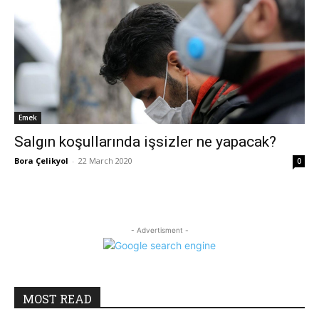
Emek
Salgın koşullarında işsizler ne yapacak?
Bora Çelikyol
-
22 March 2020
0
- Advertisment -
MOST READ