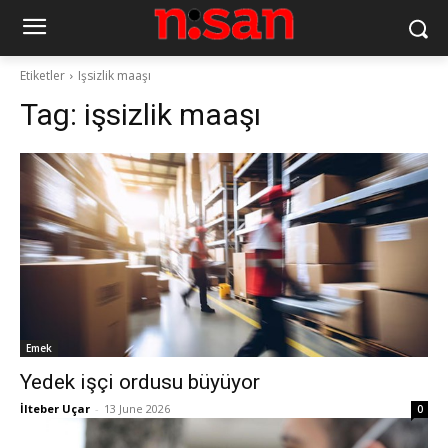
Etiketler
Işsizlik maaşı
Tag:
işsizlik maaşı
Emek
Yedek işçi ordusu büyüyor
İlteber Uçar
-
13 June 2026
0