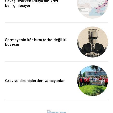
Savaş uzarken Rusya’nın krizi
belirginleşiyor
Sermayenin kâr hırsı torba değil ki
büzesin
Grev ve direnişlerden yansıyanlar