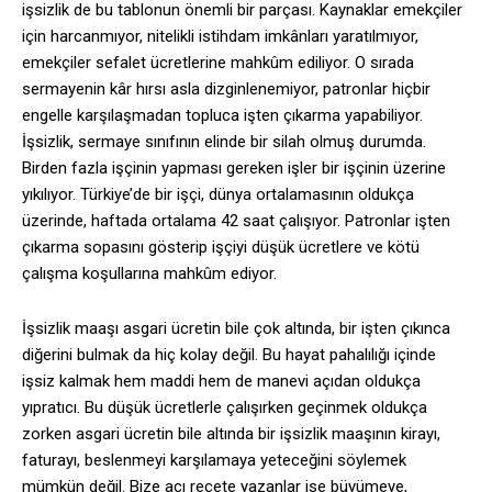
işsizlik de bu tablonun önemli bir parçası. Kaynaklar emekçiler
için harcanmıyor, nitelikli istihdam imkânları yaratılmıyor,
emekçiler sefalet ücretlerine mahkûm ediliyor. O sırada
sermayenin kâr hırsı asla dizginlenemiyor, patronlar hiçbir
engelle karşılaşmadan topluca işten çıkarma yapabiliyor.
İşsizlik, sermaye sınıfının elinde bir silah olmuş durumda.
Birden fazla işçinin yapması gereken işler bir işçinin üzerine
yıkılıyor. Türkiye’de bir işçi, dünya ortalamasının oldukça
üzerinde, haftada ortalama 42 saat çalışıyor. Patronlar işten
çıkarma sopasını gösterip işçiyi düşük ücretlere ve kötü
çalışma koşullarına mahkûm ediyor.
İşsizlik maaşı asgari ücretin bile çok altında, bir işten çıkınca
diğerini bulmak da hiç kolay değil. Bu hayat pahalılığı içinde
işsiz kalmak hem maddi hem de manevi açıdan oldukça
yıpratıcı. Bu düşük ücretlerle çalışırken geçinmek oldukça
zorken asgari ücretin bile altında bir işsizlik maaşının kirayı,
faturayı, beslenmeyi karşılamaya yeteceğini söylemek
mümkün değil. Bize acı reçete yazanlar ise büyümeye,