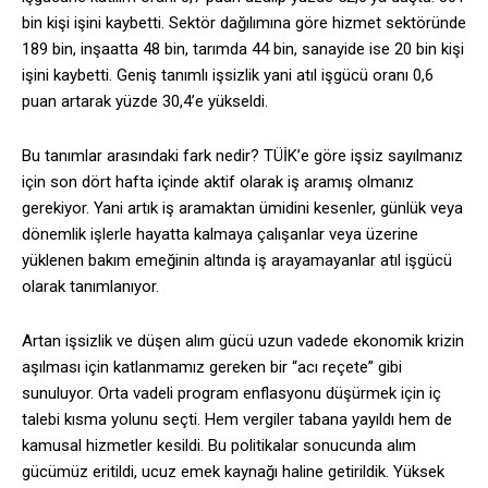
bin kişi işini kaybetti. Sektör dağılımına göre hizmet sektöründe
189 bin, inşaatta 48 bin, tarımda 44 bin, sanayide ise 20 bin kişi
işini kaybetti. Geniş tanımlı işsizlik yani atıl işgücü oranı 0,6
puan artarak yüzde 30,4’e yükseldi.
Bu tanımlar arasındaki fark nedir? TÜİK’e göre işsiz sayılmanız
için son dört hafta içinde aktif olarak iş aramış olmanız
gerekiyor. Yani artık iş aramaktan ümidini kesenler, günlük veya
dönemlik işlerle hayatta kalmaya çalışanlar veya üzerine
yüklenen bakım emeğinin altında iş arayamayanlar atıl işgücü
olarak tanımlanıyor.
Artan işsizlik ve düşen alım gücü uzun vadede ekonomik krizin
aşılması için katlanmamız gereken bir “acı reçete” gibi
sunuluyor. Orta vadeli program enflasyonu düşürmek için iç
talebi kısma yolunu seçti. Hem vergiler tabana yayıldı hem de
kamusal hizmetler kesildi. Bu politikalar sonucunda alım
gücümüz eritildi, ucuz emek kaynağı haline getirildik. Yüksek